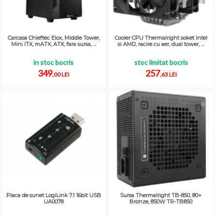
Carcasa Chieftec Elox, Middle Tower,
Cooler CPU Thermalright soket Intel
Mini ITX, mATX, ATX, fara sursa, ...
si AMD, racire cu aer, dual tower, ...
in stoc bocris
stoc limitat bocris
349
257
,00 LEI
,63 LEI
Placa de sunet LogiLink 7.1 16bit USB
Sursa Thermalright TB-850, 80+
UA0078
Bronze, 850W TR-TB850