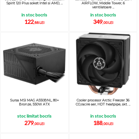
Spirit 120 Plus soket Intel si AMD, ...
AIRFLOW, Middle Tower, 6
ventilatoare ...
in stoc bocris
in stoc bocris
122
349
,88 LEI
,00 LEI
Sursa MSI MAG A550BNL, 80+
Cooler procesor Arctic Freezer 36
Bronze, 550W ATX
CO,racire aer, HDT heatpipe, skt. ...
stoc limitat bocris
in stoc bocris
279
188
,00 LEI
,00 LEI