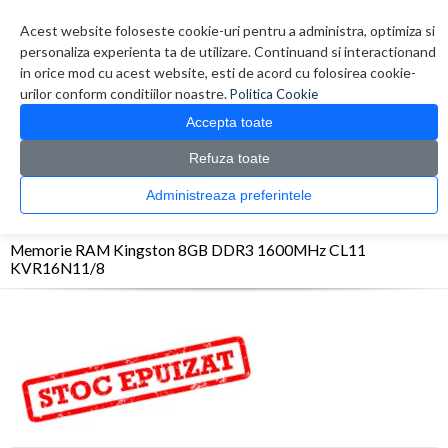
Contul meu
Creare cont
Wish List (0)
Contact
Acest website foloseste cookie-uri pentru a administra, optimiza si
personaliza experienta ta de utilizare. Continuand si interactionand
in orice mod cu acest website, esti de acord cu folosirea cookie-
urilor conform conditiilor noastre.
Politica Cookie
Accepta toate
Refuza toate
CATALOG PRODUSE
0 produs(e)
Administreaza preferintele
>
>
>
Prima Pagina
Componente PC
Memorii
Memorie RAM Kingston 8GB DDR3
1600MHz CL11 KVR16N11/8
Memorie RAM Kingston 8GB DDR3 1600MHz CL11
KVR16N11/8