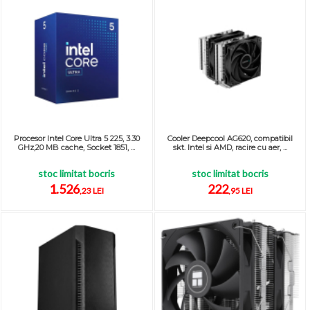
Procesor Intel Core Ultra 5 225, 3.30
Cooler Deepcool AG620, compatibil
GHz,20 MB cache, Socket 1851, ...
skt. Intel si AMD, racire cu aer, ...
stoc limitat bocris
stoc limitat bocris
1.526
222
,23 LEI
,95 LEI