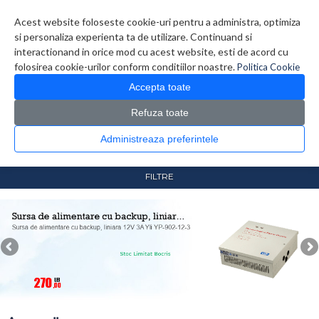
Contul meu
Creare cont
Wish List (0)
Contact
Acest website foloseste cookie-uri pentru a administra, optimiza
si personaliza experienta ta de utilizare. Continuand si
interactionand in orice mod cu acest website, esti de acord cu
folosirea cookie-urilor conform conditiilor noastre.
Politica Cookie
Accepta toate
Refuza toate
CATALOG PRODUSE
0 produs(e)
Administreaza preferintele
>
>
Prima Pagina
Securitate / Automatizari
Control Acces
>
Accesorii
FILTRE