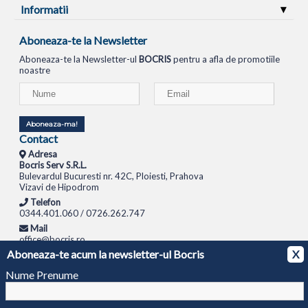
Informatii
Aboneaza-te la Newsletter
Aboneaza-te la Newsletter-ul
BOCRIS
pentru a afla de promotiile
noastre
Aboneaza-ma!
Contact
Adresa
Bocris Serv S.R.L.
Bulevardul Bucuresti nr. 42C, Ploiesti, Prahova
Vizavi de Hipodrom
Telefon
0344.401.060 / 0726.262.747
Mail
office@bocris.ro
Aboneaza-te acum la newsletter-ul Bocris
X
LAPTOPURI
NETBOOK
TABLETE
MULTIFUNCTIONALE
SISTEME PC
MONITOARE
TELEVIZOARE
ROUTERE
SWITCH-URI
APARATE FOTO
CAMERE VIDEO
CAMERE
Nume Prenume
DE SUPRAVEGHERE
© 1994 - 2026 BOCRIS SERV S.R.L. | CUI: RO6260085, REG. COM.: J29/2413/1994
ANPC