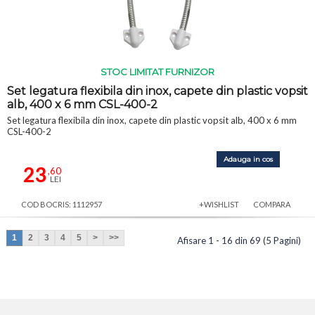
STOC LIMITAT FURNIZOR
Set legatura flexibila din inox, capete din plastic vopsit
alb, 400 x 6 mm CSL-400-2
Set legatura flexibila din inox, capete din plastic vopsit alb, 400 x 6 mm
CSL-400-2
Adauga in cos
23
,60
LEI
COD BOCRIS: 1112957
+WISHLIST
COMPARA
1
2
3
4
5
>
>>
Afisare 1 - 16 din 69 (5 Pagini)