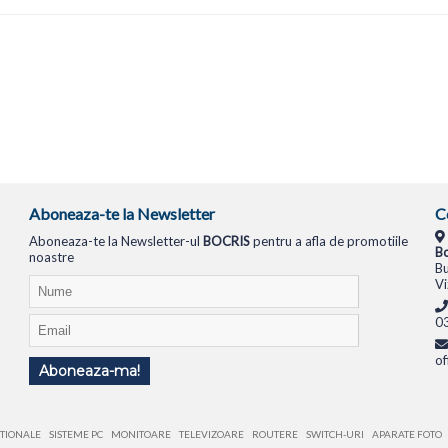
Aboneaza-te la Newsletter
C
Aboneaza-te la Newsletter-ul
BOCRIS
pentru a afla de promotiile
Bo
noastre
Bu
Vi
0
of
Aboneaza-ma!
TIONALE
SISTEME PC
MONITOARE
TELEVIZOARE
ROUTERE
SWITCH-URI
APARATE FOTO