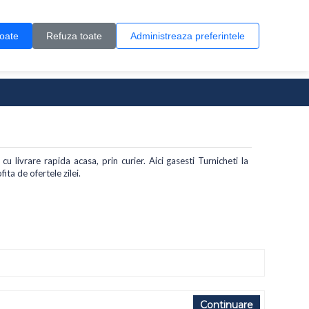
Contul meu
Creare cont
Wish List (0)
Contact
toate
Refuza toate
Administreaza preferintele
0 produs(e)
u livrare rapida acasa, prin curier. Aici gasesti Turnicheti la
ita de ofertele zilei.
Continuare