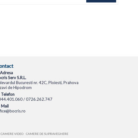
ontact
Adresa
cris Serv S.R.L.
levardul Bucuresti nr. 42C, Ploiesti, Prahova
zavi de Hipodrom
Telefon
344.401.060 / 0726.262.747
Mail
fice@bocris.ro
CAMERE VIDEO
CAMERE DE SUPRAVEGHERE