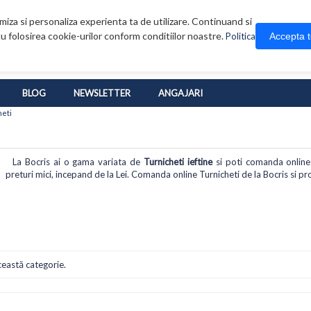
iza si personaliza experienta ta de utilizare. Continuand si
u folosirea cookie-urilor conform conditiilor noastre.
Accepta 
Politica
BLOG
NEWSLETTER
ANGAJARI
heti
La Bocris ai o gama variata de
Turnicheti ieftine
si poti comanda online c
preturi mici, incepand de la Lei. Comanda online Turnicheti de la Bocris si prof
ceastă categorie.