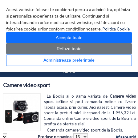
Contul meu
Creare cont
Wish List (0)
Contact
Acest website foloseste cookie-uri pentru a administra, optimiza
si personaliza experienta ta de utilizare. Continuand si
interactionand in orice mod cu acest website, esti de acord cu
folosirea cookie-urilor conform conditiilor noastre.
Politica Cookie
Accepta toate
Refuza toate
CATALOG PRODUSE
0 produs(e)
Administreaza preferintele
>
>
Prima Pagina
Foto Video
Camere video sport
FILTRE
Camere video sport
La Bocris ai o gama variata de
Camere video
sport ieftine
si poti comanda online cu livrare
rapida acasa, prin curier. Aici gasesti Camere video
sport la preturi mici, incepand de la 1.956,32 Lei.
Comanda online Camere video sport de la Bocris si
profita de ofertele zilei.
Comanda camere video sport de la Bocris.
Produse pe pagina:
Afisare grid