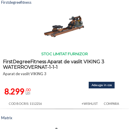
Firstdegreefitness
STOC LIMITAT FURNIZOR
FirstDegreeFitness Aparat de vaslit VIKING 3
WATERROVERNAT-1-1-1
Aparat de vaslit VIKING 3
Adauga in cos
8.299
,00
LEI
COD BOCRIS: 1112216
+WISHLIST
COMPARA
Matrix