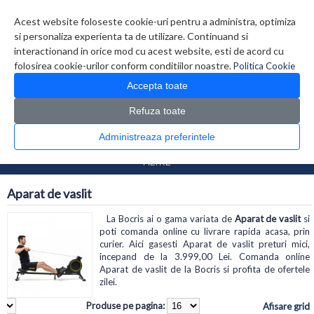
Contul meu
Creare cont
Wish List (0)
Contact
Acest website foloseste cookie-uri pentru a administra, optimiza
si personaliza experienta ta de utilizare. Continuand si
interactionand in orice mod cu acest website, esti de acord cu
folosirea cookie-urilor conform conditiilor noastre.
Politica Cookie
Accepta toate
Refuza toate
CATALOG PRODUSE
0 produs(e)
Administreaza preferintele
>
>
Prima Pagina
Sport
Aparat de vaslit
FILTRE
Aparat de vaslit
La Bocris ai o gama variata de
Aparat de vaslit
si
poti comanda online cu livrare rapida acasa, prin
curier. Aici gasesti Aparat de vaslit preturi mici,
incepand de la 3.999,00 Lei. Comanda online
Aparat de vaslit de la Bocris si profita de ofertele
zilei.
Produse pe pagina:
Afisare grid