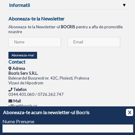
Informatii
Aboneaza-te la Newsletter
Aboneaza-te la Newsletter-ul
BOCRIS
pentru a afla de promotiile
noastre
Aboneaza-ma!
Contact
Adresa
Bocris Serv S.R.L.
Bulevardul Bucuresti nr. 42C, Ploiesti, Prahova
Vizavi de Hipodrom
Telefon
0344.401.060 / 0726.262.747
Mail
office@bocris.ro
Aboneaza-te acum la newsletter-ul Bocris
X
LAPTOPURI
NETBOOK
TABLETE
MULTIFUNCTIONALE
SISTEME PC
MONITOARE
TELEVIZOARE
ROUTERE
SWITCH-URI
APARATE FOTO
CAMERE VIDEO
CAMERE
Nume Prenume
DE SUPRAVEGHERE