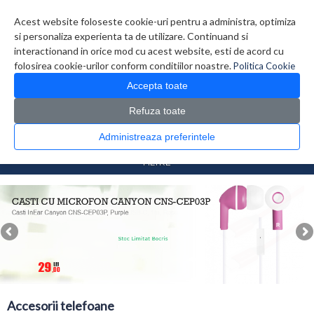
Contul meu
Creare cont
Wish List (0)
Contact
Acest website foloseste cookie-uri pentru a administra, optimiza
si personaliza experienta ta de utilizare. Continuand si
interactionand in orice mod cu acest website, esti de acord cu
folosirea cookie-urilor conform conditiilor noastre.
Politica Cookie
Accepta toate
Refuza toate
CATALOG PRODUSE
0 produs(e)
Administreaza preferintele
>
>
Prima Pagina
Telefoane
Accesorii telefoane
FILTRE
Accesorii telefoane