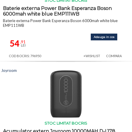
STOC LIMITAT BOCRIS
Baterie externa Power Bank Esperanza Boson
6000mah white blue EMP111WB
Baterie externa Power Bank Esperanza Boson 6000mah white blue
EMP111WB
Adauga in cos
54
,91
LEI
COD BOCRIS: 796950
+WISHLIST
COMPARA
Joyroom
STOC LIMITAT BOCRIS
Acumulator extern Joyroom 10000MAH D-L178