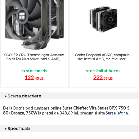
COOLER CPU Thermalright Assassin
Cooler Deepcool AG620, compatibil
Spirit 120 Plus soket Intel si AMD, ...
skt. Intel si AMD, racire cu aer, ...
in stoc bocris
stoc limitat bocris
122
222
,40 LEI
,53 LEI
» Scurta descriere
De la Bocris poti cumpara online
Sursa Chieftec Vita Series BPX-750-S,
80+ Bronze, 750W
la pretul de 348,69 lei, precum si alte
Surse ieftine
.
» Specificatii