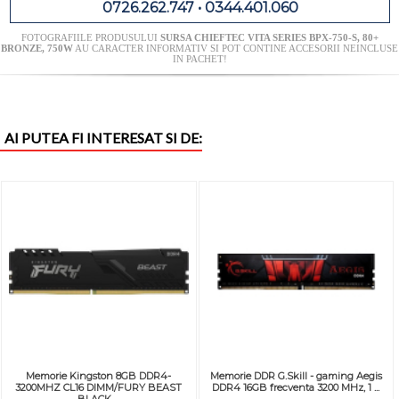
0726.262.747 • 0344.401.060
FOTOGRAFIILE PRODUSULUI
SURSA CHIEFTEC VITA SERIES BPX-750-S, 80+
BRONZE, 750W
AU CARACTER INFORMATIV SI POT CONTINE ACCESORII NEINCLUSE
IN PACHET!
AI PUTEA FI INTERESAT SI DE:
Memorie Kingston 8GB DDR4-
Memorie DDR G.Skill - gaming Aegis
3200MHZ CL16 DIMM/FURY BEAST
DDR4 16GB frecventa 3200 MHz, 1 ...