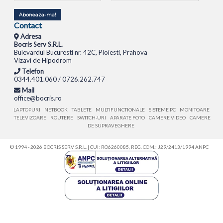
Aboneaza-ma!
Contact
Adresa
Bocris Serv S.R.L.
Bulevardul Bucuresti nr. 42C, Ploiesti, Prahova
Vizavi de Hipodrom
Telefon
0344.401.060 / 0726.262.747
Mail
office@bocris.ro
LAPTOPURI
NETBOOK
TABLETE
MULTIFUNCTIONALE
SISTEME PC
MONITOARE
TELEVIZOARE
ROUTERE
SWITCH-URI
APARATE FOTO
CAMERE VIDEO
CAMERE
DE SUPRAVEGHERE
© 1994 - 2026 BOCRIS SERV S.R.L. | CUI: RO6260085, REG. COM.: J29/2413/1994
ANPC