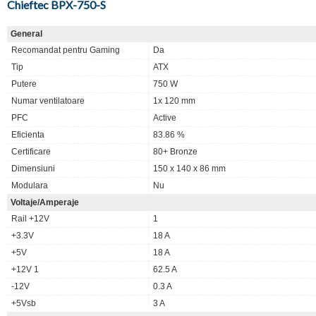
Chieftec BPX-750-S
General
Recomandat pentru Gaming
Da
Tip
ATX
Putere
750 W
Numar ventilatoare
1x 120 mm
PFC
Active
Eficienta
83.86 %
Certificare
80+ Bronze
Dimensiuni
150 x 140 x 86 mm
Modulara
Nu
Voltaje/Amperaje
Rail +12V
1
+3.3V
18 A
+5V
18 A
+12V 1
62.5 A
-12V
0.3 A
+5Vsb
3 A