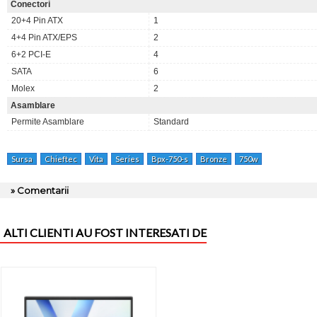
Conectori
20+4 Pin ATX
1
4+4 Pin ATX/EPS
2
6+2 PCI-E
4
SATA
6
Molex
2
Asamblare
Permite Asamblare
Standard
Sursa
Chieftec
Vita
Series
Bpx-750-s
Bronze
750w
» Comentarii
ALTI CLIENTI AU FOST INTERESATI DE