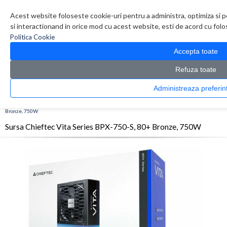
Contul meu
Creare cont
Wish List (0)
Contact
Acest website foloseste cookie-uri pentru a administra, optimiza si p
si interactionand in orice mod cu acest website, esti de acord cu folos
Politica Cookie
Accepta toate
Refuza toate
Administreaza pref
CATALOG PRODUSE
0 produs(e)
>
>
>
Prima Pagina
Componente PC
Surse
Sursa Chieftec Vita Series BPX-750-S, 80+
Bronze, 750W
Sursa Chieftec Vita Series BPX-750-S, 80+ Bronze, 750W