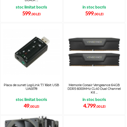
BLACK ...
stoc limitat bocris
in stoc bocris
599
599
,00 LEI
,00 LEI
Placa de sunet LogiLink 7.1 16bit USB
Memorie Corsair Vengeance 64GB
UA0078
DDR5 6000MHz CL40 Dual Channel
Kit ...
stoc limitat bocris
in stoc bocris
49
4.799
,00 LEI
,00 LEI