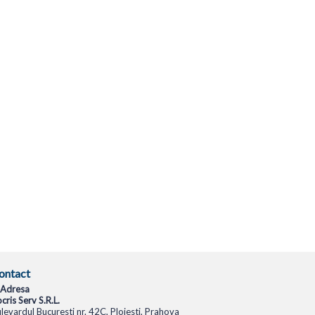
ontact
Adresa
cris Serv S.R.L.
levardul Bucuresti nr. 42C, Ploiesti, Prahova