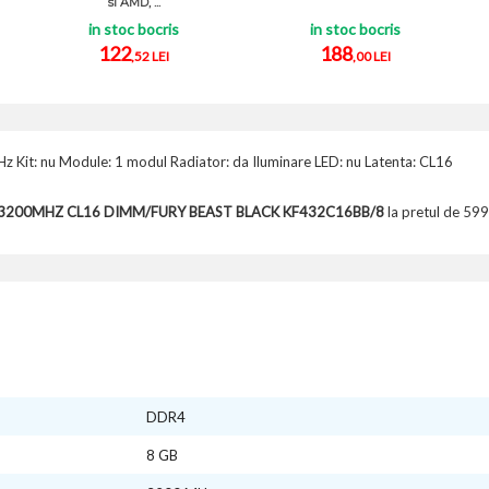
si AMD, ...
in stoc bocris
in stoc bocris
122
188
,52 LEI
,00 LEI
Kit: nu Module: 1 modul Radiator: da Iluminare LED: nu Latenta: CL16
4-3200MHZ CL16 DIMM/FURY BEAST BLACK KF432C16BB/8
la pretul de 599
DDR4
8 GB