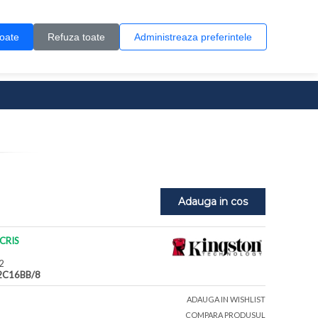
Contul meu
Creare cont
Wish List (0)
Contact
toate
Refuza toate
Administreaza preferintele
0 produs(e)
Adauga in cos
CRIS
2
2C16BB/8
ADAUGA IN WISHLIST
COMPARA PRODUSUL