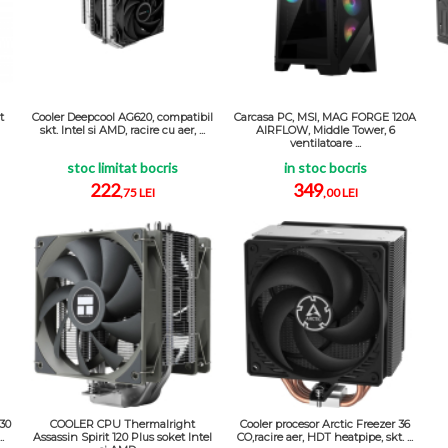
t
Cooler Deepcool AG620, compatibil
Carcasa PC, MSI, MAG FORGE 120A
skt. Intel si AMD, racire cu aer, ...
AIRFLOW, Middle Tower, 6
ventilatoare ...
stoc limitat bocris
in stoc bocris
222
349
,75 LEI
,00 LEI
.30
COOLER CPU Thermalright
Cooler procesor Arctic Freezer 36
.
Assassin Spirit 120 Plus soket Intel
CO,racire aer, HDT heatpipe, skt. ...