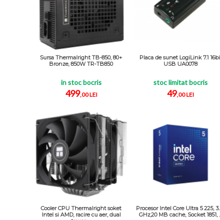
Sursa Thermalright TB-850, 80+
Placa de sunet LogiLink 7.1 16bi
Bronze, 850W TR-TB850
USB UA0078
in stoc bocris
stoc limitat bocris
499
49
,00 LEI
,00 LEI
Cooler CPU Thermalright soket
Procesor Intel Core Ultra 5 225, 3
Intel si AMD, racire cu aer, dual
GHz,20 MB cache, Socket 1851, ..