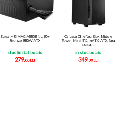
Sursa MSI MAG A550BNL, 80+
Carcasa Chieftec Elox, Middle
Bronze, 550W ATX
Tower, Mini ITX, mATX, ATX, fara
sursa, ...
stoc limitat bocris
in stoc bocris
279
349
,00 LEI
,00 LEI