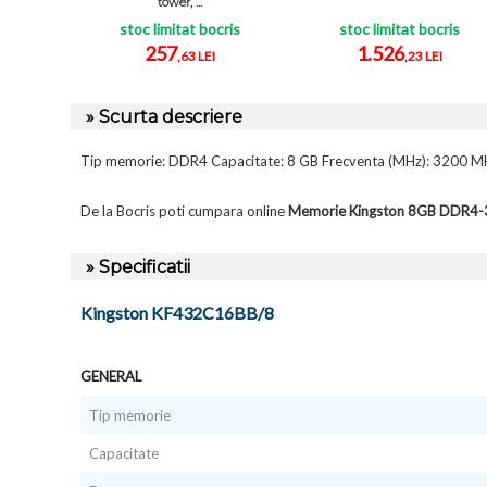
tower, ...
stoc limitat bocris
stoc limitat bocris
257
1.526
,63 LEI
,23 LEI
» Scurta descriere
Tip memorie: DDR4 Capacitate: 8 GB Frecventa (MHz): 3200 MHz 
De la Bocris poti cumpara online
Memorie Kingston 8GB DDR
» Specificatii
Kingston KF432C16BB/8
GENERAL
Tip memorie
Capacitate