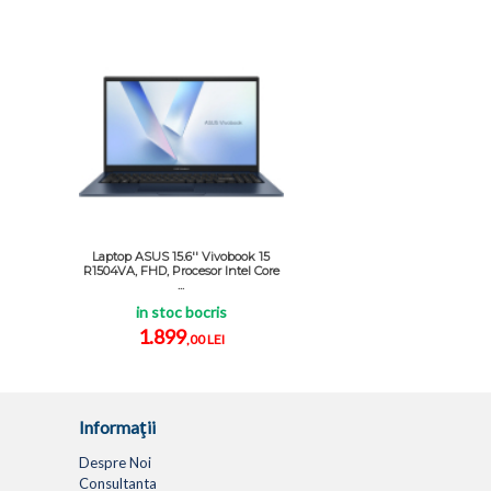
Laptop ASUS 15.6'' Vivobook 15
R1504VA, FHD, Procesor Intel Core
...
in stoc bocris
1.899
,00 LEI
Informaţii
Despre Noi
Consultanta