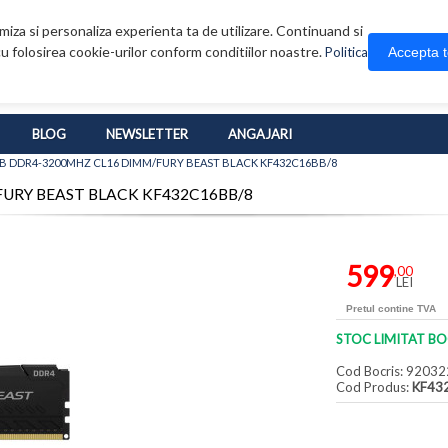
iza si personaliza experienta ta de utilizare. Continuand si
u folosirea cookie-urilor conform conditiilor noastre.
Accepta 
Politica
BLOG
NEWSLETTER
ANGAJARI
GB DDR4-3200MHZ CL16 DIMM/FURY BEAST BLACK KF432C16BB/8
FURY BEAST BLACK KF432C16BB/8
599
,00
LEI
Pretul contine TVA
STOC LIMITAT BO
Cod Bocris: 92032
Cod Produs:
KF43