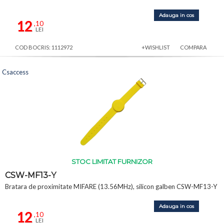
Adauga in cos
12
,10
LEI
COD BOCRIS: 1112972
+WISHLIST
COMPARA
Csaccess
STOC LIMITAT FURNIZOR
CSW-MF13-Y
Bratara de proximitate MIFARE (13.56MHz), silicon galben CSW-MF13-Y
Adauga in cos
12
,10
LEI