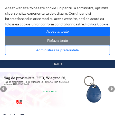
Contul meu
Creare cont
Wish List (0)
Contact
Acest website foloseste cookie-uri pentru a administra, optimiza
si personaliza experienta ta de utilizare. Continuand si
interactionand in orice mod cu acest website, esti de acord cu
folosirea cookie-urilor conform conditiilor noastre.
Politica Cookie
Accepta toate
Refuza toate
CATALOG PRODUSE
0 produs(e)
Administreaza preferintele
>
>
Prima Pagina
Securitate / Automatizari
Control Acces
>
Cartele / Tag
FILTRE