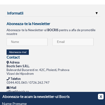
Informatii
Aboneaza-te la Newsletter
Aboneaza-te la Newsletter-ul
BOCRIS
pentru a afla de promotiile
noastre
Aboneaza-ma!
Contact
Adresa
Bocris Serv S.R.L.
Bulevardul Bucuresti nr. 42C, Ploiesti, Prahova
Vizavi de Hipodrom
Telefon
0344.401.060 / 0726.262.747
Mail
office@bocris.ro
Aboneaza-te acum la newsletter-ul Bocris
X
LAPTOPURI
NETBOOK
TABLETE
MULTIFUNCTIONALE
SISTEME PC
MONITOARE
TELEVIZOARE
ROUTERE
SWITCH-URI
APARATE FOTO
CAMERE VIDEO
CAMERE
Nume Prenume
DE SUPRAVEGHERE