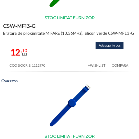
STOC LIMITAT FURNIZOR
CSW-MF13-G
Bratara de proximitate MIFARE (13.56MHz), silicon verde CSW-MF13-G
Adauga in cos
12
,10
LEI
COD BOCRIS: 1112970
+WISHLIST
COMPARA
Csaccess
STOC LIMITAT FURNIZOR