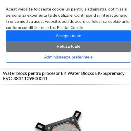
Contul meu
Creare cont
Wish List (0)
Contact
Acest website foloseste cookie-uri pentru a administra, optimiza si
personaliza experienta ta de utilizare. Continuand si interactionand
in orice mod cu acest website, esti de acord cu folosirea cookie-urilor
conform conditiilor noastre.
Politica Cookie
Accepta toate
Refuza toate
CATALOG PRODUSE
0 produs(e)
Administreaza preferintele
>
>
>
Prima Pagina
Componente PC
Coolere procesor
Water block pentru procesor EK
Water Blocks EK-Supremacy EVO 3831109800041
Water block pentru procesor EK Water Blocks EK-Supremacy
EVO 3831109800041