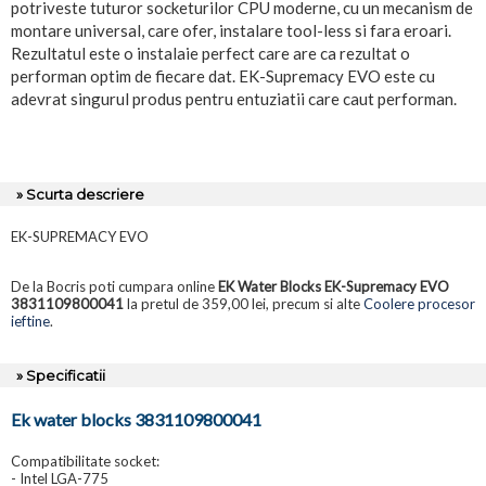
potriveste tuturor socketurilor CPU moderne, cu un mecanism de
montare universal, care ofer, instalare tool-less si fara eroari.
Rezultatul este o instalaie perfect care are ca rezultat o
performan optim de fiecare dat. EK-Supremacy EVO este cu
adevrat singurul produs pentru entuziatii care caut performan.
» Scurta descriere
EK-SUPREMACY EVO
De la Bocris poti cumpara online
EK Water Blocks EK-Supremacy EVO
3831109800041
la pretul de 359,00 lei, precum si alte
Coolere procesor
ieftine
.
» Specificatii
Ek water blocks 3831109800041
Compatibilitate socket:
- Intel LGA-775