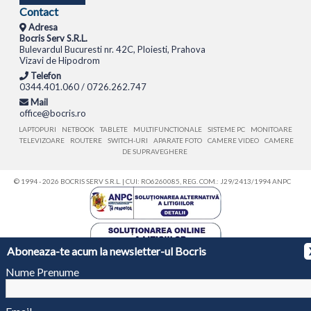
Contact
Adresa
Bocris Serv S.R.L.
Bulevardul Bucuresti nr. 42C, Ploiesti, Prahova
Vizavi de Hipodrom
Telefon
0344.401.060 / 0726.262.747
Mail
office@bocris.ro
LAPTOPURI
NETBOOK
TABLETE
MULTIFUNCTIONALE
SISTEME PC
MONITOARE
TELEVIZOARE
ROUTERE
SWITCH-URI
APARATE FOTO
CAMERE VIDEO
CAMERE
DE SUPRAVEGHERE
© 1994 - 2026 BOCRIS SERV S.R.L. | CUI: RO6260085, REG. COM.: J29/2413/1994
ANPC
Aboneaza-te acum la newsletter-ul Bocris
Nume Prenume