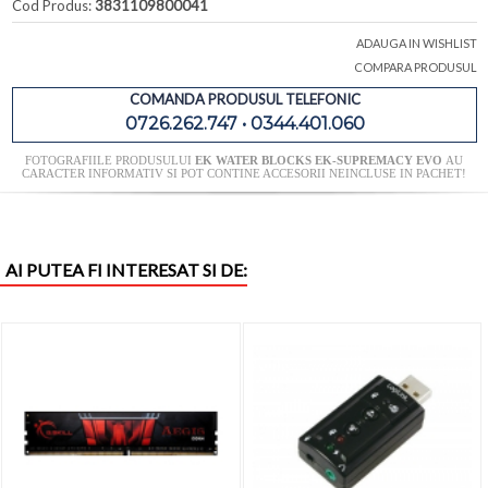
Cod Produs:
3831109800041
ADAUGA IN WISHLIST
COMPARA PRODUSUL
COMANDA PRODUSUL TELEFONIC
0726.262.747 • 0344.401.060
FOTOGRAFIILE PRODUSULUI
EK WATER BLOCKS EK-SUPREMACY EVO
AU
CARACTER INFORMATIV SI POT CONTINE ACCESORII NEINCLUSE IN PACHET!
AI PUTEA FI INTERESAT SI DE: