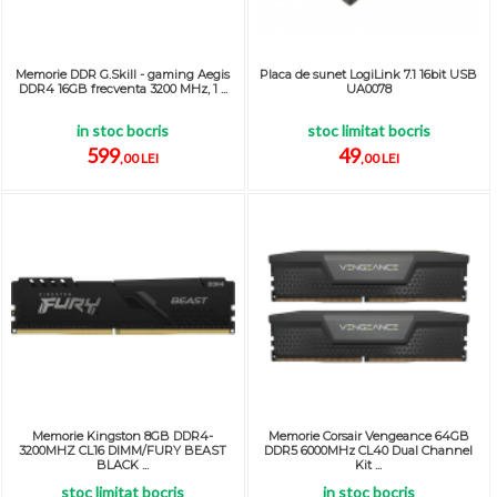
Memorie DDR G.Skill - gaming Aegis
Placa de sunet LogiLink 7.1 16bit USB
DDR4 16GB frecventa 3200 MHz, 1 ...
UA0078
in stoc bocris
stoc limitat bocris
599
49
,00 LEI
,00 LEI
Memorie Kingston 8GB DDR4-
Memorie Corsair Vengeance 64GB
3200MHZ CL16 DIMM/FURY BEAST
DDR5 6000MHz CL40 Dual Channel
BLACK ...
Kit ...
stoc limitat bocris
in stoc bocris