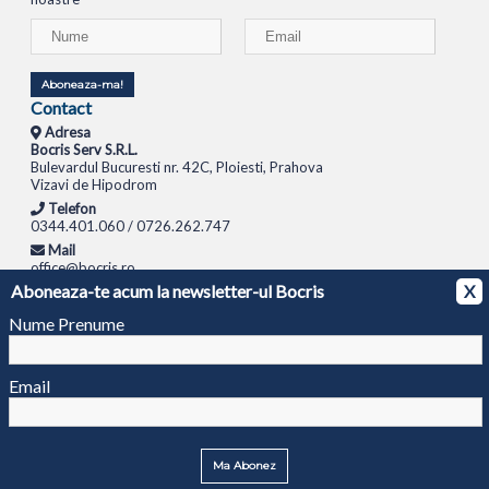
Aboneaza-ma!
Contact
Adresa
Bocris Serv S.R.L.
Bulevardul Bucuresti nr. 42C, Ploiesti, Prahova
Vizavi de Hipodrom
Telefon
0344.401.060 / 0726.262.747
Mail
office@bocris.ro
Aboneaza-te acum la newsletter-ul Bocris
X
LAPTOPURI
NETBOOK
TABLETE
MULTIFUNCTIONALE
SISTEME PC
MONITOARE
TELEVIZOARE
ROUTERE
SWITCH-URI
APARATE FOTO
CAMERE VIDEO
CAMERE
Nume Prenume
DE SUPRAVEGHERE
© 1994 - 2026 BOCRIS SERV S.R.L. | CUI: RO6260085, REG. COM.: J29/2413/1994
ANPC
Email
Ma Abonez