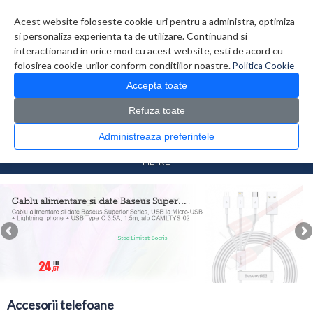
Contul meu
Creare cont
Wish List (0)
Contact
Acest website foloseste cookie-uri pentru a administra, optimiza
si personaliza experienta ta de utilizare. Continuand si
interactionand in orice mod cu acest website, esti de acord cu
folosirea cookie-urilor conform conditiilor noastre.
Politica Cookie
Accepta toate
Refuza toate
CATALOG PRODUSE
0 produs(e)
Administreaza preferintele
>
>
Prima Pagina
Telefoane
Accesorii telefoane
FILTRE
Accesorii telefoane