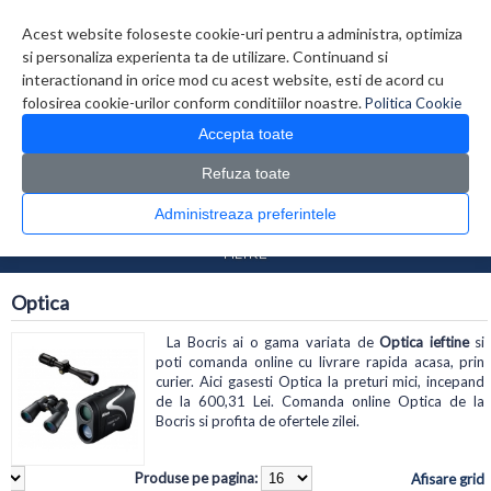
Contul meu
Creare cont
Wish List (0)
Contact
Acest website foloseste cookie-uri pentru a administra, optimiza
si personaliza experienta ta de utilizare. Continuand si
interactionand in orice mod cu acest website, esti de acord cu
folosirea cookie-urilor conform conditiilor noastre.
Politica Cookie
Accepta toate
Refuza toate
CATALOG PRODUSE
0 produs(e)
Administreaza preferintele
>
>
Prima Pagina
Foto Video
Optica
FILTRE
Optica
La Bocris ai o gama variata de
Optica ieftine
si
poti comanda online cu livrare rapida acasa, prin
curier. Aici gasesti Optica la preturi mici, incepand
de la 600,31 Lei. Comanda online Optica de la
Bocris si profita de ofertele zilei.
Produse pe pagina:
Afisare grid