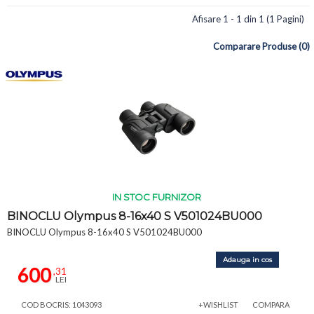
Afisare 1 - 1 din 1 (1 Pagini)
Comparare Produse (0)
IN STOC FURNIZOR
BINOCLU Olympus 8-16x40 S V501024BU000
BINOCLU Olympus 8-16x40 S V501024BU000
Adauga in cos
600
,31
LEI
COD BOCRIS: 1043093
+WISHLIST
COMPARA