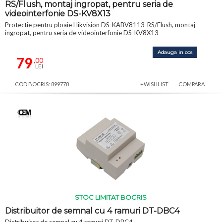
RS/Flush, montaj ingropat, pentru seria de
videointerfonie DS-KV8X13
Protectie pentru ploaie Hikvision DS-KABV8113-RS/Flush, montaj
ingropat, pentru seria de videointerfonie DS-KV8X13
Adauga in cos
79
,00
LEI
COD BOCRIS: 899778
+WISHLIST
COMPARA
STOC LIMITAT BOCRIS
Distribuitor de semnal cu 4 ramuri DT-DBC4
Distribuitor de semnal cu 4 ramuri DT-DBC4