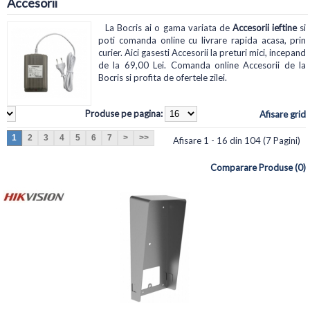
Accesorii
La Bocris ai o gama variata de
Accesorii ieftine
si
poti comanda online cu livrare rapida acasa, prin
curier. Aici gasesti Accesorii la preturi mici, incepand
de la 69,00 Lei. Comanda online Accesorii de la
Bocris si profita de ofertele zilei.
Produse pe pagina:
Afisare grid
1
2
3
4
5
6
7
>
>>
Afisare 1 - 16 din 104 (7 Pagini)
Comparare Produse (0)