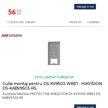
Adauga in cos
56
,63
LEI
COD BOCRIS: 1066530
+WISHLIST
COMPARA
STOC LIMITAT FURNIZOR
Cutie montaj pentru DS-KV9503-WBE1 - HIKVISION
DS-KABV9503-RS
Accesoriu Hikvision PROTECTIVE SHIELD FOR DS-KV9503-WBE1 DS-
KABV9503-RS
Adauga in cos