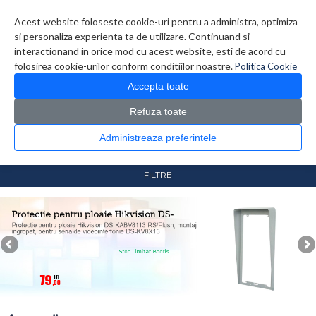
Contul meu
Creare cont
Wish List (0)
Contact
Acest website foloseste cookie-uri pentru a administra, optimiza
si personaliza experienta ta de utilizare. Continuand si
interactionand in orice mod cu acest website, esti de acord cu
folosirea cookie-urilor conform conditiilor noastre.
Politica Cookie
Accepta toate
Refuza toate
CATALOG PRODUSE
0 produs(e)
Administreaza preferintele
>
>
Prima Pagina
Securitate / Automatizari
Interfoane /
>
Videointerfoane
Accesorii
FILTRE