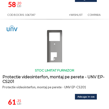
58
,20
LEI
COD BOCRIS: 1067347
+WISHLIST
COMPARA
STOC LIMITAT FURNIZOR
Protectie videointerfon, montaj pe perete - UNV EP-
CS201
Protectie videointerfon, montaj pe perete - UNV EP-CS201
Adauga in cos
61
,35
LEI