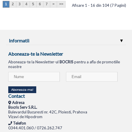
1
2
3
4
5
6
7
>
>>
Afisare 1 - 16 din 104 (7 Pagini)
Informatii
Aboneaza-te la Newsletter
Aboneaza-te la Newsletter-ul
BOCRIS
pentru a afla de promotiile
noastre
Aboneaza-ma!
Contact
Adresa
Bocris Serv S.R.L.
Bulevardul Bucuresti nr. 42C, Ploiesti, Prahova
Vizavi de Hipodrom
Telefon
0344.401.060 / 0726.262.747