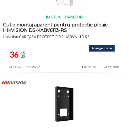
IN STOC FURNIZOR
Cutie montaj aparent pentru protectie ploaie -
HIKVISION DS-KABV6113-RS
Hikvision CARCASA PROTECTIE DS-KABV6113-RS
Adauga in cos
36
,65
LEI
COD BOCRIS: 899777
+WISHLIST
COMPARA