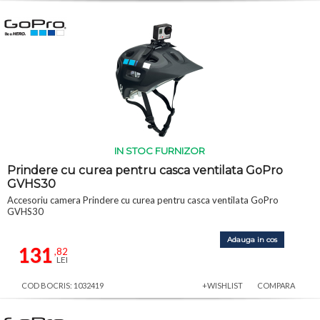
IN STOC FURNIZOR
Prindere cu curea pentru casca ventilata GoPro
GVHS30
Accesoriu camera Prindere cu curea pentru casca ventilata GoPro
GVHS30
Adauga in cos
131
,82
LEI
COD BOCRIS: 1032419
+WISHLIST
COMPARA