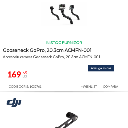
IN STOC FURNIZOR
Gooseneck GoPro, 20.3cm ACMFN-001
Accesoriu camera Gooseneck GoPro, 20.3cm ACMFN-001
Adauga in cos
169
,65
LEI
COD BOCRIS: 1032761
+WISHLIST
COMPARA