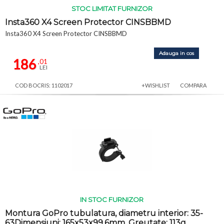
STOC LIMITAT FURNIZOR
Insta360 X4 Screen Protector CINSBBMD
Insta360 X4 Screen Protector CINSBBMD
Adauga in cos
186
,01
LEI
COD BOCRIS: 1102017
+WISHLIST
COMPARA
IN STOC FURNIZOR
Montura GoPro tubulatura, diametru interior: 35-
63Dimensiuni: 165x53x99.6mm, Greutate: 113g