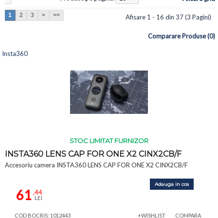
1
2
3
>
>>
Afisare 1 - 16 din 37 (3 Pagini)
Comparare Produse (0)
Insta360
STOC LIMITAT FURNIZOR
INSTA360 LENS CAP FOR ONE X2 CINX2CB/F
Accesoriu camera INSTA360 LENS CAP FOR ONE X2 CINX2CB/F
Adauga in cos
61
,44
LEI
COD BOCRIS: 1012443
+WISHLIST
COMPARA