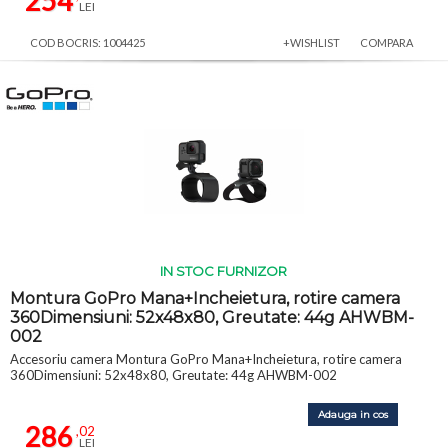
254
LEI
COD BOCRIS: 1004425
+WISHLIST
COMPARA
IN STOC FURNIZOR
Montura GoPro Mana+Incheietura, rotire camera
360Dimensiuni: 52x48x80, Greutate: 44g AHWBM-
002
Accesoriu camera Montura GoPro Mana+Incheietura, rotire camera
360Dimensiuni: 52x48x80, Greutate: 44g AHWBM-002
Adauga in cos
286
,02
LEI