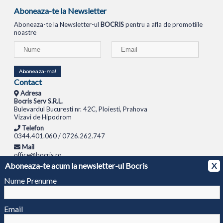
Aboneaza-te la Newsletter
Aboneaza-te la Newsletter-ul
BOCRIS
pentru a afla de promotiile
noastre
Aboneaza-ma!
Contact
Adresa
Bocris Serv S.R.L.
Bulevardul Bucuresti nr. 42C, Ploiesti, Prahova
Vizavi de Hipodrom
Telefon
0344.401.060 / 0726.262.747
Mail
office@bocris.ro
Aboneaza-te acum la newsletter-ul Bocris
X
LAPTOPURI
NETBOOK
TABLETE
MULTIFUNCTIONALE
SISTEME PC
MONITOARE
TELEVIZOARE
ROUTERE
SWITCH-URI
APARATE FOTO
CAMERE VIDEO
CAMERE
Nume Prenume
DE SUPRAVEGHERE
© 1994 - 2026 BOCRIS SERV S.R.L. | CUI: RO6260085, REG. COM.: J29/2413/1994
ANPC
Email