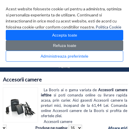
Contul meu
Creare cont
Wish List (0)
Contact
Acest website foloseste cookie-uri pentru a administra, optimiza
si personaliza experienta ta de utilizare. Continuand si
interactionand in orice mod cu acest website, esti de acord cu
folosirea cookie-urilor conform conditiilor noastre.
Politica Cookie
Accepta toate
Refuza toate
CATALOG PRODUSE
0 produs(e)
Administreaza preferintele
>
>
Prima Pagina
Foto Video
Accesorii camere
FILTRE
Accesorii camere
La Bocris ai o gama variata de
Accesorii camere
ieftine
si poti comanda online cu livrare rapida
acasa, prin curier. Aici gasesti Accesorii camere la
preturi mici, incepand de la 61,44 Lei. Comanda
online Accesorii camere de la Bocris si profita de
ofertele zilei.
Accesorii camere
Produse pe pagina:
Afisare grid