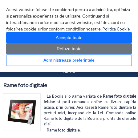
Contul meu
Creare cont
Wish List (0)
Contact
Acest website foloseste cookie-uri pentru a administra, optimiza
si personaliza experienta ta de utilizare. Continuand si
interactionand in orice mod cu acest website, esti de acord cu
folosirea cookie-urilor conform conditiilor noastre.
Politica Cookie
Accepta toate
Refuza toate
CATALOG PRODUSE
0 produs(e)
Administreaza preferintele
>
>
Prima Pagina
Foto Video
Rame foto digitale
FILTRE
Rame foto digitale
La Bocris ai o gama variata de
Rame foto digitale
ieftine
si poti comanda online cu livrare rapida
acasa, prin curier. Aici gasesti Rame foto digitale la
preturi mici, incepand de la Lei. Comanda online
Rame foto digitale de la Bocris si profita de ofertele
zilei.
Rame foto digitale.