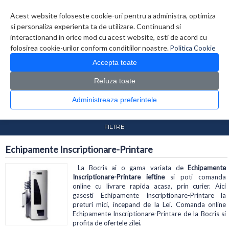
Contul meu
Creare cont
Wish List (0)
Contact
Acest website foloseste cookie-uri pentru a administra, optimiza
si personaliza experienta ta de utilizare. Continuand si
interactionand in orice mod cu acest website, esti de acord cu
folosirea cookie-urilor conform conditiilor noastre.
Politica Cookie
Accepta toate
Refuza toate
CATALOG PRODUSE
0 produs(e)
Administreaza preferintele
>
>
Prima Pagina
Diverse
Echipamente Inscriptionare-
Printare
FILTRE
Echipamente Inscriptionare-Printare
La Bocris ai o gama variata de
Echipamente
Inscriptionare-Printare ieftine
si poti comanda
online cu livrare rapida acasa, prin curier. Aici
gasesti Echipamente Inscriptionare-Printare la
preturi mici, incepand de la Lei. Comanda online
Echipamente Inscriptionare-Printare de la Bocris si
profita de ofertele zilei.