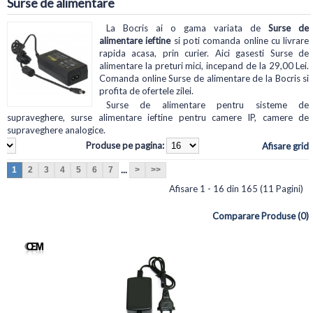
Surse de alimentare
La Bocris ai o gama variata de
Surse de
alimentare ieftine
si poti comanda online cu livrare
rapida acasa, prin curier. Aici gasesti Surse de
alimentare la preturi mici, incepand de la 29,00 Lei.
Comanda online Surse de alimentare de la Bocris si
profita de ofertele zilei.
Surse de alimentare pentru sisteme de
supraveghere, surse alimentare ieftine pentru camere IP, camere de
supraveghere analogice.
Produse pe pagina:
Afisare grid
...
1
2
3
4
5
6
7
>
>>
Afisare 1 - 16 din 165 (11 Pagini)
Comparare Produse (0)