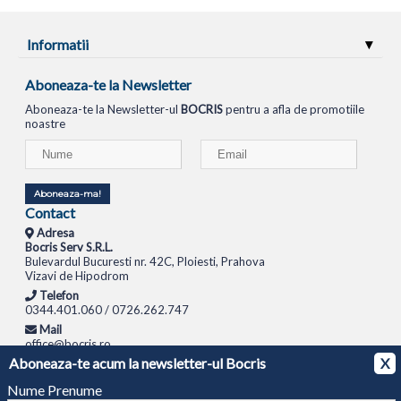
Informatii
Aboneaza-te la Newsletter
Aboneaza-te la Newsletter-ul
BOCRIS
pentru a afla de promotiile
noastre
Aboneaza-ma!
Contact
Adresa
Bocris Serv S.R.L.
Bulevardul Bucuresti nr. 42C, Ploiesti, Prahova
Vizavi de Hipodrom
Telefon
0344.401.060 / 0726.262.747
Mail
office@bocris.ro
Aboneaza-te acum la newsletter-ul Bocris
X
LAPTOPURI
NETBOOK
TABLETE
MULTIFUNCTIONALE
SISTEME PC
MONITOARE
TELEVIZOARE
ROUTERE
SWITCH-URI
APARATE FOTO
CAMERE VIDEO
CAMERE
Nume Prenume
DE SUPRAVEGHERE