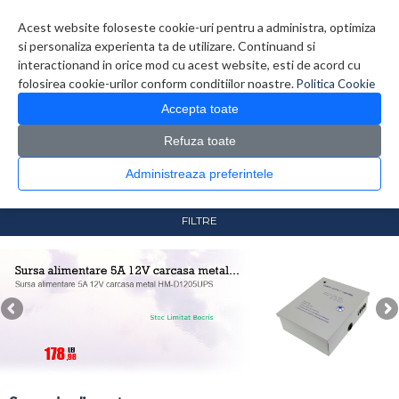
Contul meu
Creare cont
Wish List (0)
Contact
Acest website foloseste cookie-uri pentru a administra, optimiza
si personaliza experienta ta de utilizare. Continuand si
interactionand in orice mod cu acest website, esti de acord cu
folosirea cookie-urilor conform conditiilor noastre.
Politica Cookie
Accepta toate
Refuza toate
CATALOG PRODUSE
0 produs(e)
Administreaza preferintele
>
>
Prima Pagina
Sisteme de supraveghere
Surse de
alimentare
FILTRE