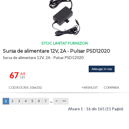
STOC LIMITAT FURNIZOR
Sursa de alimentare 12V, 2A - Pulsar PSD12020
Sursa de alimentare 12V, 2A - Pulsar PSD12020
Adauga in cos
67
,64
LEI
COD BOCRIS: 1066332
+WISHLIST
COMPARA
...
1
2
3
4
5
6
7
>
>>
Afisare 1 - 16 din 165 (11 Pagini)