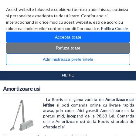
Contul meu
Creare cont
Wish List (0)
Contact
Acest website foloseste cookie-uri pentru a administra, optimiza
si personaliza experienta ta de utilizare. Continuand si
interactionand in orice mod cu acest website, esti de acord cu
folosirea cookie-urilor conform conditiilor noastre.
Politica Cookie
Accepta toate
Refuza toate
CATALOG PRODUSE
0 produs(e)
Administreaza preferintele
>
>
Prima Pagina
Securitate / Automatizari
>
Electromagneti - Yale
Amortizoare usi
FILTRE
Amortizoare usi
La Bocris ai o gama variata de
Amortizoare usi
ieftine
si poti comanda online cu livrare rapida
acasa, prin curier. Aici gasesti Amortizoare usi la
preturi mici, incepand de la 98,63 Lei. Comanda
online Amortizoare usi de la Bocris si profita de
ofertele zilei.