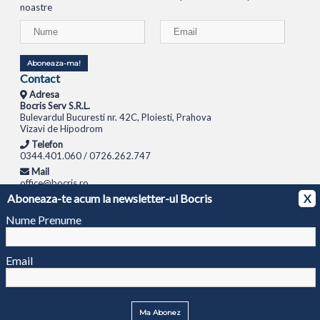
noastre
Aboneaza-ma!
Contact
Adresa
Bocris Serv S.R.L.
Bulevardul Bucuresti nr. 42C, Ploiesti, Prahova
Vizavi de Hipodrom
Telefon
0344.401.060 / 0726.262.747
Mail
office@bocris.ro
Aboneaza-te acum la newsletter-ul Bocris
X
LAPTOPURI
NETBOOK
TABLETE
MULTIFUNCTIONALE
SISTEME PC
MONITOARE
TELEVIZOARE
ROUTERE
SWITCH-URI
APARATE FOTO
CAMERE VIDEO
CAMERE
Nume Prenume
DE SUPRAVEGHERE
© 1994 - 2026 BOCRIS SERV S.R.L. | CUI: RO6260085, REG. COM.: J29/2413/1994
ANPC
Email
Ma Abonez