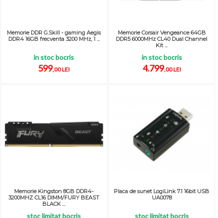
Memorie DDR G.Skill - gaming Aegis
Memorie Corsair Vengeance 64GB
DDR4 16GB frecventa 3200 MHz, 1 ...
DDR5 6000MHz CL40 Dual Channel
Kit ...
in stoc bocris
in stoc bocris
599
4.799
,00 LEI
,00 LEI
Memorie Kingston 8GB DDR4-
Placa de sunet LogiLink 7.1 16bit USB
3200MHZ CL16 DIMM/FURY BEAST
UA0078
BLACK ...
stoc limitat bocris
stoc limitat bocris