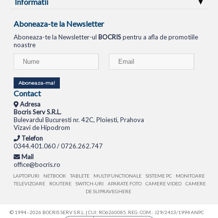
Informatii
Aboneaza-te la Newsletter
Aboneaza-te la Newsletter-ul
BOCRIS
pentru a afla de promotiile
noastre
Aboneaza-ma!
Contact
Adresa
Bocris Serv S.R.L.
Bulevardul Bucuresti nr. 42C, Ploiesti, Prahova
Vizavi de Hipodrom
Telefon
0344.401.060 / 0726.262.747
Mail
office@bocris.ro
LAPTOPURI
NETBOOK
TABLETE
MULTIFUNCTIONALE
SISTEME PC
MONITOARE
TELEVIZOARE
ROUTERE
SWITCH-URI
APARATE FOTO
CAMERE VIDEO
CAMERE
DE SUPRAVEGHERE
© 1994 - 2026 BOCRIS SERV S.R.L. | CUI: RO6260085, REG. COM.: J29/2413/1994
ANPC