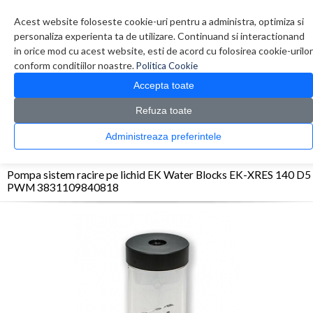
Contul meu
Creare cont
Wish List (0)
Contact
Acest website foloseste cookie-uri pentru a administra, optimiza si
personaliza experienta ta de utilizare. Continuand si interactionand
in orice mod cu acest website, esti de acord cu folosirea cookie-urilor
conform conditiilor noastre.
Politica Cookie
Accepta toate
Refuza toate
CATALOG PRODUSE
0 produs(e)
Administreaza preferintele
>
>
>
Prima Pagina
Componente PC
Coolere procesor
Pompa sistem racire pe lichid EK
Water Blocks EK-XRES 140 D5 PWM 3831109840818
Pompa sistem racire pe lichid EK Water Blocks EK-XRES 140 D5
PWM 3831109840818