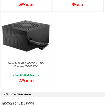
599
49
,00 LEI
,00 LEI
Sursa MSI MAG A550BNL, 80+
Bronze, 550W ATX
stoc limitat bocris
279
,00 LEI
» Scurta descriere
EK-XRES 140 D5 PWM