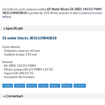
De la Bocris poti cumpara online
EK Water Blocks EK-XRES 140 D5 PWM
3831109840818
la pretul de 769,00 lei, precum si alte
Coolere procesor
ieftine
.
» Specificatii
Ek water blocks 3831109840818
Date tehnice:
- Diametru rezervor 60 mm
- Inaltime totala: 193 mm
Anexat:
- EK-XRES 140 D5 PWM
- Motor pompa EK-D5 PWM 12V DC
- Suport EK-UNI D5 V2
- mecanism de montare
Pompa
Sistem
Racire
Lichid
Water
Blocks
Ek-xres
» Comentarii