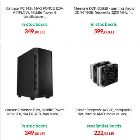
Carcasa PC, MSI, MAG FORGE 120A
Memorie DDR G.Skill - gaming Aegis
AIRFLOW, Middle Tower, 6
DDR4 16GB frecventa 3200 MHz, 1 ...
ventilatoare ...
in stoc bocris
in stoc bocris
349
599
,00 LEI
,00 LEI
Carcasa Chieftec Elox, Middle Tower,
Cooler Deepcool AG620, compatibil
Mini ITX, mATX, ATX, fara sursa, ...
skt. Intel si AMD, racire cu aer, ...
in stoc bocris
stoc limitat bocris
349
222
,00 LEI
,95 LEI