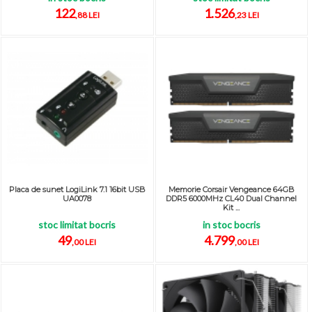
122
1.526
,88 LEI
,23 LEI
Placa de sunet LogiLink 7.1 16bit USB
Memorie Corsair Vengeance 64GB
UA0078
DDR5 6000MHz CL40 Dual Channel
Kit ...
stoc limitat bocris
in stoc bocris
49
4.799
,00 LEI
,00 LEI