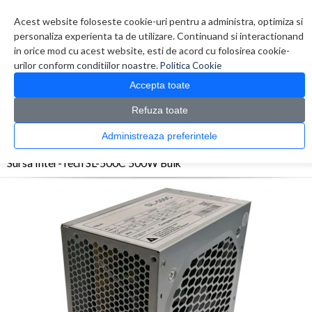
Contul meu
Creare cont
Wish List (0)
Contact
Acest website foloseste cookie-uri pentru a administra, optimiza si
personaliza experienta ta de utilizare. Continuand si interactionand
in orice mod cu acest website, esti de acord cu folosirea cookie-
urilor conform conditiilor noastre.
Politica Cookie
Accepta toate
Refuza toate
CATALOG PRODUSE
0 produs(e)
Administreaza preferintele
>
>
>
Prima Pagina
Componente PC
Surse
Sursa Inter-Tech SL-500C 500W Bulk
Sursa Inter-Tech SL-500C 500W Bulk