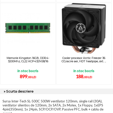
Memorie Kingston 16GB, DDR4-
Cooler procesor Arctic Freezer 36
3200Mhz, CL22 KCP432NS8/16
CO,racire aer, HDT heatpipe, skt. ...
in stoc bocris
in stoc bocris
899
188
,00 LEI
,00 LEI
» Scurta descriere
Sursa Inter-Tech SL-500C 500W ventilator 120mm, single rail (30A),
ventilator silentios de 120mm, 2x SATA, 2x Molex, 1x Floppy, 1xEPS
4pin(350mm), 1x 24pin, SCP/OCP/OVP, Passive PFC, bulk + cablu de