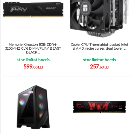
Memorie Kingston 8GB DDR4-
Cooler CPU Thermalright soket Intel
3200MHZ CL16 DIMM/FURY BEAST
si AMD, racire cu aer, dual tower, ...
BLACK ...
stoc limitat bocris
stoc limitat bocris
599
257
,00 LEI
,63 LEI