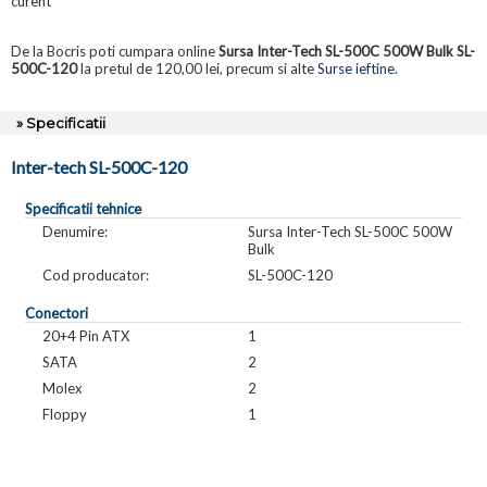
curent
De la Bocris poti cumpara online
Sursa Inter-Tech SL-500C 500W Bulk SL-
500C-120
la pretul de 120,00 lei, precum si alte
Surse ieftine
.
» Specificatii
Inter-tech SL-500C-120
Specificatii tehnice
Denumire:
Sursa Inter-Tech SL-500C 500W
Bulk
Cod producator:
SL-500C-120
Conectori
20+4 Pin ATX
1
SATA
2
Molex
2
Floppy
1