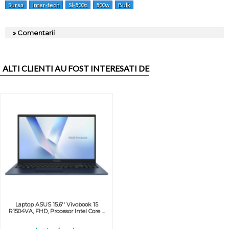
Sursa
Inter-tech
Sl-500c
500w
Bulk
» Comentarii
ALTI CLIENTI AU FOST INTERESATI DE
Laptop ASUS 15.6'' Vivobook 15
R1504VA, FHD, Procesor Intel Core ...