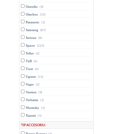
Oneodio
(4)
Otterbox
(53)
Panasonic
(1)
Samsung
(87)
Serioux
(8)
Spacer
(223)
Tellur
(2)
TnB
(6)
Trust
(6)
Ugreen
(11)
Veger
(2)
Vention
(9)
Verbatim
(1)
Wozinsky
(1)
Xiaomi
(1)
TIP ACCESORIU:
Baterie Externa
(2)