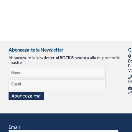
Aboneaza-te la Newsletter
C
Aboneaza-te la Newsletter-ul
BOCRIS
pentru a afla de promotiile
Bo
noastre
Bu
Vi
0
of
Aboneaza-ma!
TIONALE
SISTEME PC
MONITOARE
TELEVIZOARE
ROUTERE
SWITCH-URI
APARATE FOTO
Email
1994
ANPC