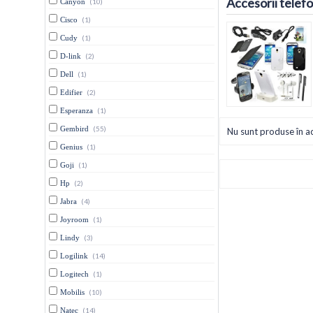
Accesorii telef
Canyon
(10)
Cisco
(1)
Cudy
(1)
D-link
(2)
Dell
(1)
Edifier
(2)
Esperanza
(1)
Gembird
(55)
Nu sunt produse în a
Genius
(1)
Goji
(1)
Hp
(2)
Jabra
(4)
Joyroom
(1)
Lindy
(3)
Logilink
(14)
Logitech
(1)
Mobilis
(10)
Natec
(14)