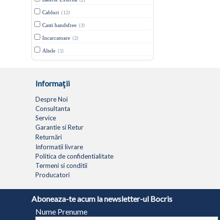
Cabluri
(12)
Casti handsfree
(3)
Incarcatoare
(2)
Altele
(1)
Informaţii
Despre Noi
Consultanta
Service
Garantie si Retur
Returnări
Informatii livrare
Politica de confidentialitate
Termeni si conditii
Producatori
LAPTOPURI
NETBOOK
TABLETE
MULTIFUNC
Aboneaza-te acum la newsletter-ul Bocris
Nume Prenume
© 1994 - 2026 BOCRIS SERV S.R.L. | CUI: RO6260085, REG. COM.: J29/2413/