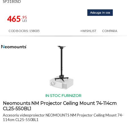
SP3180SD
Adauga in cos
465
,95
LEI
COD BOCRIS: 158035
+WISHLIST
COMPARA
IN STOC FURNIZOR
Neomounts NM Projector Ceiling Mount 74-114cm
CL25-550BL1
Accesoriu videoproiector NEOMOUNTS NM Projector Ceiling Mount 74-
114cm CL25-550BL1