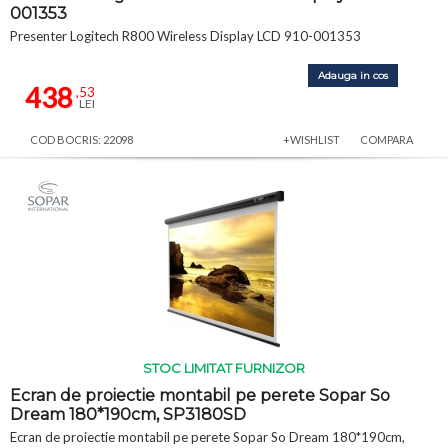
001353
Presenter Logitech R800 Wireless Display LCD 910-001353
Adauga in cos
438
,53
LEI
COD BOCRIS: 22098
+WISHLIST
COMPARA
STOC LIMITAT FURNIZOR
Ecran de proiectie montabil pe perete Sopar So
Dream 180*190cm, SP3180SD
Ecran de proiectie montabil pe perete Sopar So Dream 180*190cm,