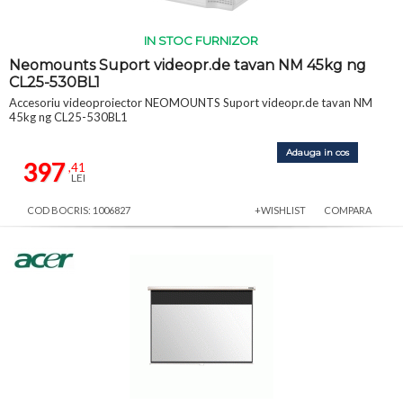
IN STOC FURNIZOR
Neomounts Suport videopr.de tavan NM 45kg ng
CL25-530BL1
Accesoriu videoproiector NEOMOUNTS Suport videopr.de tavan NM
45kg ng CL25-530BL1
Adauga in cos
397
,41
LEI
COD BOCRIS: 1006827
+WISHLIST
COMPARA