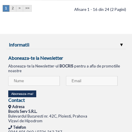
1
2
>
>>
Afisare 1 - 16 din 24 (2 Pagini)
Informatii
Aboneaza-te la Newsletter
Aboneaza-te la Newsletter-ul
BOCRIS
pentru a afla de promotiile
noastre
Aboneaza-ma!
Contact
Adresa
Bocris Serv S.R.L.
Bulevardul Bucuresti nr. 42C, Ploiesti, Prahova
Vizavi de Hipodrom
Telefon
0344.401.060 / 0726.262.747