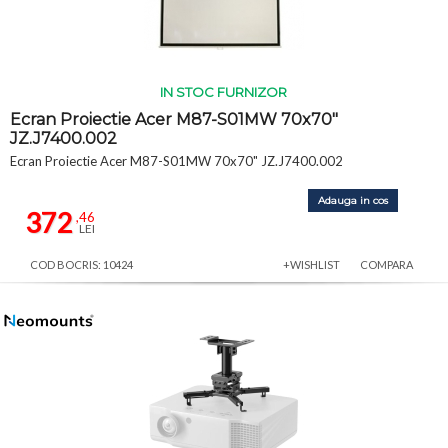
IN STOC FURNIZOR
Ecran Proiectie Acer M87-S01MW 70x70"
JZ.J7400.002
Ecran Proiectie Acer M87-S01MW 70x70" JZ.J7400.002
Adauga in cos
372
,46
LEI
COD BOCRIS: 10424
+WISHLIST
COMPARA