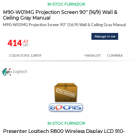
IN STOC FURNIZOR
M90-W01MG Projection Screen 90'' (16/9) Wall &
Ceiling Gray Manual
M90-W01MG Projection Screen 90'' (16/9) Wall & Ceiling Gray Manual
Adauga in cos
414
,63
LEI
COD BOCRIS: 128959
+WISHLIST
COMPARA
IN STOC FURNIZOR
Presenter Logitech R800 Wireless Display LCD 910-