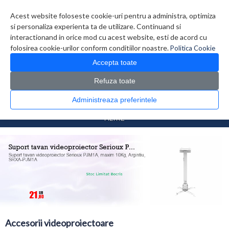
Contul meu
Creare cont
Wish List (0)
Contact
Acest website foloseste cookie-uri pentru a administra, optimiza
si personaliza experienta ta de utilizare. Continuand si
interactionand in orice mod cu acest website, esti de acord cu
folosirea cookie-urilor conform conditiilor noastre.
Politica Cookie
Accepta toate
Refuza toate
CATALOG PRODUSE
0 produs(e)
Administreaza preferintele
>
>
Prima Pagina
Multimedia
Accesorii videoproiectoare
FILTRE
Accesorii videoproiectoare