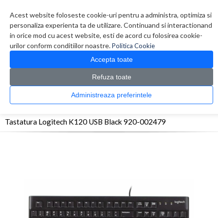
Contul meu
Creare cont
Wish List (0)
Contact
Acest website foloseste cookie-uri pentru a administra, optimiza si
personaliza experienta ta de utilizare. Continuand si interactionand
in orice mod cu acest website, esti de acord cu folosirea cookie-
urilor conform conditiilor noastre.
Politica Cookie
Accepta toate
Refuza toate
CATALOG PRODUSE
0 produs(e)
Administreaza preferintele
>
>
>
Prima Pagina
Periferice
Tastaturi
Tastatura Logitech K120 USB Black 920-
002479
Tastatura Logitech K120 USB Black 920-002479