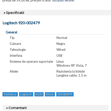
pretul de 59,00 lei, precum si alte
Tastaturi ieftine
.
» Specificatii
Logitech 920-002479
General
Tip
Normal
Culoare
Negru
Tehnologie
Wired
Interfata
USB
Sisteme de operare suportate
Linux
Windows XP, Vista, 7
Altele
Rezistenta la lichide
Lungime cablu: 1.5 m
Tastatura
Logitech
K120
Black
920-002479
» Comentarii