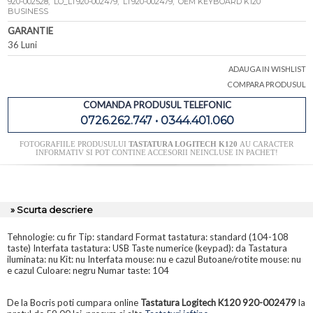
920-002528, LO_LT920-002479, LT920-002479, OEM KEYBOARD K120
BUSINESS
GARANTIE
36 Luni
ADAUGA IN WISHLIST
COMPARA PRODUSUL
COMANDA PRODUSUL TELEFONIC
0726.262.747 • 0344.401.060
FOTOGRAFIILE PRODUSULUI
TASTATURA LOGITECH K120
AU CARACTER
INFORMATIV SI POT CONTINE ACCESORII NEINCLUSE IN PACHET!
» Scurta descriere
Tehnologie: cu fir Tip: standard Format tastatura: standard (104-108
taste) Interfata tastatura: USB Taste numerice (keypad): da Tastatura
iluminata: nu Kit: nu Interfata mouse: nu e cazul Butoane/rotite mouse: nu
e cazul Culoare: negru Numar taste: 104
De la Bocris poti cumpara online
Tastatura Logitech K120 920-002479
la