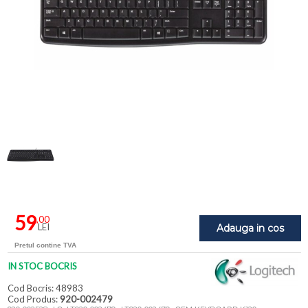
59
,00
LEI
Adauga in cos
Pretul contine TVA
IN STOC BOCRIS
Cod Bocris: 48983
Cod Produs:
920-002479