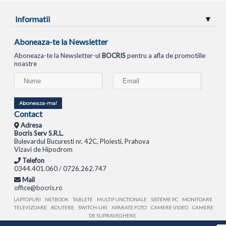
Informatii
Aboneaza-te la Newsletter
Aboneaza-te la Newsletter-ul
BOCRIS
pentru a afla de promotiile
noastre
Aboneaza-ma!
Contact
Adresa
Bocris Serv S.R.L.
Bulevardul Bucuresti nr. 42C, Ploiesti, Prahova
Vizavi de Hipodrom
Telefon
0344.401.060 / 0726.262.747
Mail
office@bocris.ro
LAPTOPURI
NETBOOK
TABLETE
MULTIFUNCTIONALE
SISTEME PC
MONITOARE
TELEVIZOARE
ROUTERE
SWITCH-URI
APARATE FOTO
CAMERE VIDEO
CAMERE
DE SUPRAVEGHERE