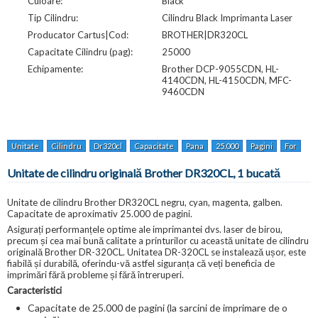
Culoare:
Black
Tip Cilindru:
Cilindru Black Imprimanta Laser
Producator Cartus|Cod:
BROTHER|DR320CL
Capacitate Cilindru (pag):
25000
Echipamente:
Brother DCP-9055CDN, HL-
4140CDN, HL-4150CDN, MFC-
9460CDN
Unitate
Cilindru
Dr320cl
Capacitate
Pana
25.000
Pagini
For
Br
Unitate de cilindru originală Brother DR320CL, 1 bucată
Unitate de cilindru Brother DR320CL negru, cyan, magenta, galben.
Capacitate de aproximativ 25.000 de pagini.
Asigurați performanțele optime ale imprimantei dvs. laser de birou,
precum și cea mai bună calitate a printurilor cu această unitate de cilindru
originală Brother DR-320CL. Unitatea DR-320CL se instalează ușor, este
fiabilă și durabilă, oferindu-vă astfel siguranța că veți beneficia de
imprimări fără probleme și fără întreruperi.
Caracteristici
Capacitate de 25.000 de pagini (la sarcini de imprimare de o