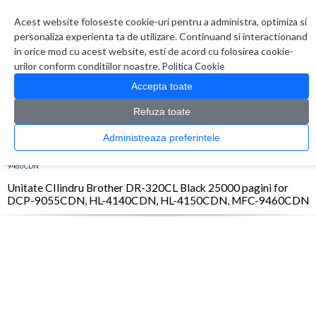
Contul meu
Creare cont
Wish List (0)
Contact
Acest website foloseste cookie-uri pentru a administra, optimiza si
personaliza experienta ta de utilizare. Continuand si interactionand
in orice mod cu acest website, esti de acord cu folosirea cookie-
urilor conform conditiilor noastre.
Politica Cookie
Accepta toate
Refuza toate
CATALOG PRODUSE
0 produs(e)
Administreaza preferintele
>
>
>
Prima Pagina
Consumabile originale
OPC/Drum/Printhead
Unitate CIlindru
Brother DR-320CL Black 25000 pagini for DCP-9055CDN, HL-4140CDN, HL-4150CDN, MFC-
9460CDN
Unitate CIlindru Brother DR-320CL Black 25000 pagini for
DCP-9055CDN, HL-4140CDN, HL-4150CDN, MFC-9460CDN