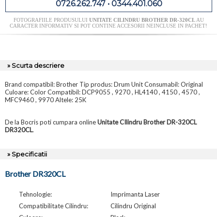
0726.262.747 • 0344.401.060
FOTOGRAFIILE PRODUSULUI
UNITATE CILINDRU BROTHER DR-320CL
AU
CARACTER INFORMATIV SI POT CONTINE ACCESORII NEINCLUSE IN PACHET!
» Scurta descriere
Brand compatibil: Brother Tip produs: Drum Unit Consumabil: Original
Culoare: Color Compatibil: DCP9055 , 9270 , HL4140 , 4150 , 4570 ,
MFC9460 , 9970 Altele: 25K
De la Bocris poti cumpara online
Unitate CIlindru Brother DR-320CL
DR320CL
.
» Specificatii
Brother DR320CL
Tehnologie:
Imprimanta Laser
Compatibilitate Cilindru:
Cilindru Original