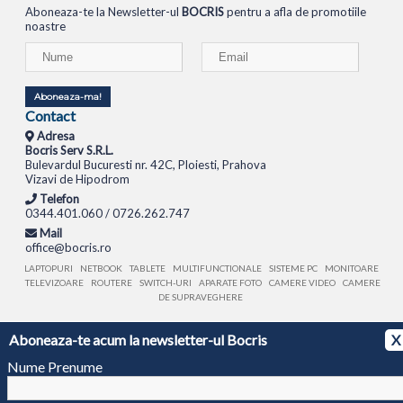
Aboneaza-te la Newsletter-ul
BOCRIS
pentru a afla de promotiile
noastre
Aboneaza-ma!
Contact
Adresa
Bocris Serv S.R.L.
Bulevardul Bucuresti nr. 42C, Ploiesti, Prahova
Vizavi de Hipodrom
Telefon
0344.401.060 / 0726.262.747
Mail
office@bocris.ro
LAPTOPURI
NETBOOK
TABLETE
MULTIFUNCTIONALE
SISTEME PC
MONITOARE
TELEVIZOARE
ROUTERE
SWITCH-URI
APARATE FOTO
CAMERE VIDEO
CAMERE
DE SUPRAVEGHERE
© 1994 - 2026 BOCRIS SERV S.R.L. | CUI: RO6260085, REG. COM.: J29/2413/1994
ANPC
Aboneaza-te acum la newsletter-ul Bocris
X
Nume Prenume