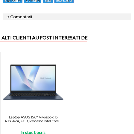
Enclosure
Gembird
Sata
Ee2-u2s-5
» Comentarii
ALTI CLIENTI AU FOST INTERESATI DE
Laptop ASUS 15.6'' Vivobook 15
R1504VA, FHD, Procesor Intel Core ...
in stoc bocris