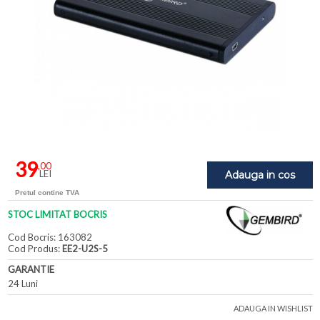
39
,00
LEI
Adauga in cos
Pretul contine TVA
STOC LIMITAT BOCRIS
Cod Bocris: 163082
Cod Produs:
EE2-U2S-5
GARANTIE
24 Luni
ADAUGA IN WISHLIST