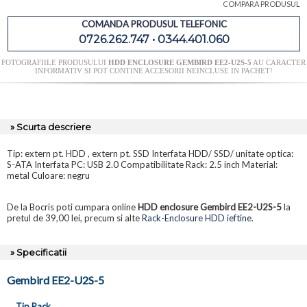
COMPARA PRODUSUL
COMANDA PRODUSUL TELEFONIC
0726.262.747 • 0344.401.060
FOTOGRAFIILE PRODUSULUI
HDD ENCLOSURE GEMBIRD EE2-U2S-5
AU CARACTER
INFORMATIV SI POT CONTINE ACCESORII NEINCLUSE IN PACHET!
» Scurta descriere
Tip: extern pt. HDD , extern pt. SSD Interfata HDD/ SSD/ unitate optica:
S-ATA Interfata PC: USB 2.0 Compatibilitate Rack: 2.5 inch Material:
metal Culoare: negru
De la Bocris poti cumpara online
HDD enclosure Gembird EE2-U2S-5
la
pretul de 39,00 lei, precum si alte
Rack-Enclosure HDD ieftine
.
» Specificatii
Gembird EE2-U2S-5
Tip Rack