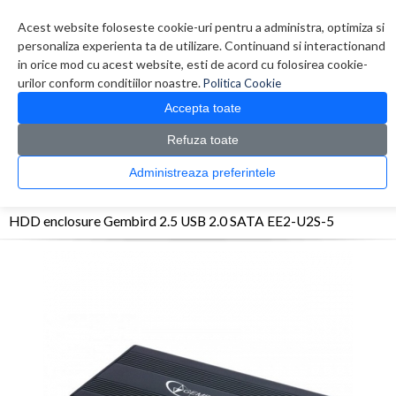
Contul meu
Creare cont
Wish List (0)
Contact
Acest website foloseste cookie-uri pentru a administra, optimiza si
personaliza experienta ta de utilizare. Continuand si interactionand
in orice mod cu acest website, esti de acord cu folosirea cookie-
urilor conform conditiilor noastre.
Politica Cookie
Accepta toate
Refuza toate
CATALOG PRODUSE
0 produs(e)
Administreaza preferintele
>
>
>
Prima Pagina
Periferice
Rack-Enclosure HDD
HDD enclosure Gembird 2.5 USB
2.0 SATA EE2-U2S-5
HDD enclosure Gembird 2.5 USB 2.0 SATA EE2-U2S-5