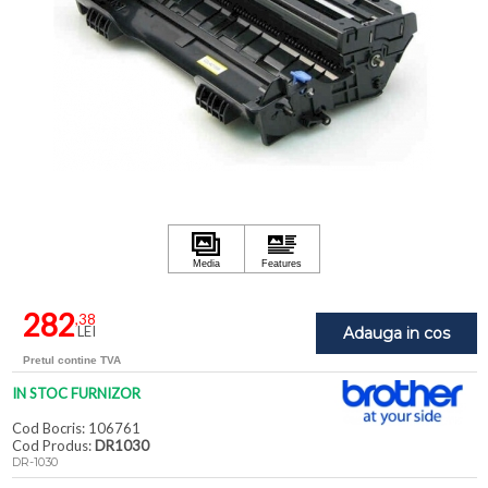
282
,38
LEI
Adauga in cos
Pretul contine TVA
IN STOC FURNIZOR
Cod Bocris: 106761
Cod Produs:
DR1030
DR-1030