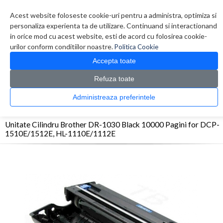
Contul meu
Creare cont
Wish List (0)
Contact
Acest website foloseste cookie-uri pentru a administra, optimiza si
personaliza experienta ta de utilizare. Continuand si interactionand
in orice mod cu acest website, esti de acord cu folosirea cookie-
urilor conform conditiilor noastre.
Politica Cookie
Accepta toate
Refuza toate
CATALOG PRODUSE
0 produs(e)
Administreaza preferintele
>
>
>
Prima Pagina
Consumabile originale
OPC/Drum/Printhead
Unitate Cilindru
Brother DR-1030 Black 10000 Pagini for DCP-1510E/1512E, HL-1110E/1112E
Unitate Cilindru Brother DR-1030 Black 10000 Pagini for DCP-
1510E/1512E, HL-1110E/1112E