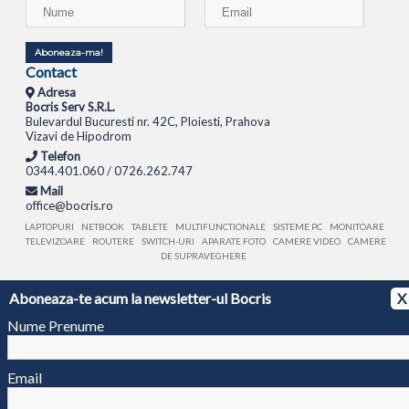
Aboneaza-ma!
Contact
Adresa
Bocris Serv S.R.L.
Bulevardul Bucuresti nr. 42C, Ploiesti, Prahova
Vizavi de Hipodrom
Telefon
0344.401.060 / 0726.262.747
Mail
office@bocris.ro
LAPTOPURI
NETBOOK
TABLETE
MULTIFUNCTIONALE
SISTEME PC
MONITOARE
TELEVIZOARE
ROUTERE
SWITCH-URI
APARATE FOTO
CAMERE VIDEO
CAMERE
DE SUPRAVEGHERE
Aboneaza-te acum la newsletter-ul Bocris
© 1994 - 2026 BOCRIS SERV S.R.L. | CUI: RO6260085, REG. COM.: J29/2413/1994
ANPC
X
Nume Prenume
Email