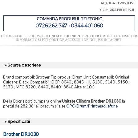
ADAUGA IN WISHLIST
COMPARA PRODUSUL
COMANDA PRODUSUL TELEFONIC
0726.262.747 • 0344.401.060
FOTOGRAFIILE PRODUSULUI
UNITATE CILINDRU BROTHER DR1030
AU CARACTER
INFORMATIV SI POT CONTINE ACCESORII NEINCLUSE IN PACHET!
» Scurta descriere
Brand compatibil: Brother Tip produs: Drum Unit Consumabil: Original
Culoare: Black Compatibil: DCP-8040 , 8045 , HL-5130 , 5140 , 5150 ,
5170 , MFC-8220 , 8440 , 8440 , 8840 Altele: 10K
De la Bocris poti cumpara online
Unitate Cilindru Brother DR1030
la
pretul de 282,38 lei, precum si alte
OPC/Drum/Printhead ieftine
.
» Specificatii
Brother DR1030