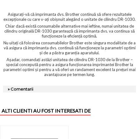
Asigurați-vă că imprimanta dvs. Brother continuă să ofere rezultatele
excepționale cu care v-ați obișnuit alegând o unitate de cilindru DR-1030.
Chiar dacă există consumabile alternative mai ieftine, numai unitatea de
cilindru originală DR-1030 garantează că imprimanta dvs. va continua să
funcționeze la eficiență optimă.
Nu uitați că folosirea consumabilelor Brother este singura modalitate de a
vă asigura că imprimanta dvs. continuă să funcționeze la parametri optimi
și de a păstra garanția aparatului.
Așadar, comandați astăzi unitatea de cilindru DR-1030 de la Brother –
special concepută pentru a asigura funcționarea imprimantei Brother la
parametri optimi și pentru a vă oferi un randament excelent la prețuri mai
avantajoase pe termen lung.
» Comentarii
ALTI CLIENTI AU FOST INTERESATI DE