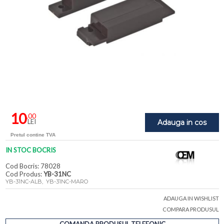
10
,00
LEI
Adauga in cos
Pretul contine TVA
IN STOC BOCRIS
Cod Bocris: 78028
Cod Produs:
YB-31NC
YB-31NC-ALB, YB-31NC-MARO
ADAUGA IN WISHLIST
COMPARA PRODUSUL