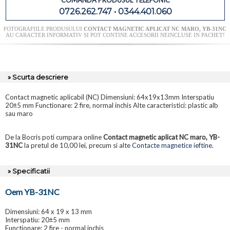
COMANDA PRODUSUL TELEFONIC
0726.262.747 • 0344.401.060
FOTOGRAFIILE PRODUSULUI
CONTACT MAGNETIC APLICAT NC MARO, YB-31NC
AU CARACTER INFORMATIV SI POT CONTINE ACCESORII NEINCLUSE IN PACHET!
» Scurta descriere
Contact magnetic aplicabil (NC) Dimensiuni: 64x19x13mm Interspatiu
20±5 mm Functionare: 2 fire, normal inchis Alte caracteristici: plastic alb
sau maro
De la Bocris poti cumpara online
Contact magnetic aplicat NC maro, YB-
31NC
la pretul de 10,00 lei, precum si alte
Contacte magnetice ieftine
.
» Specificatii
Oem YB-31NC
Dimensiuni: 64 x 19 x 13 mm
Interspatiu: 20±5 mm
Functionare: 2 fire - normal inchis