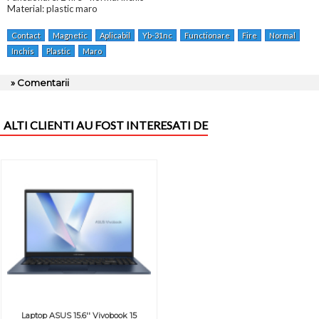
Material: plastic maro
Contact
Magnetic
Aplicabil
Yb-31nc
Functionare
Fire
Normal
Inchis
Plastic
Maro
» Comentarii
ALTI CLIENTI AU FOST INTERESATI DE
Laptop ASUS 15.6'' Vivobook 15