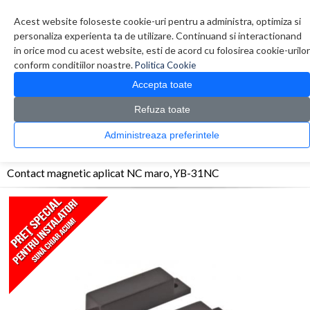
Contul meu
Creare cont
Wish List (0)
Contact
Acest website foloseste cookie-uri pentru a administra, optimiza si
personaliza experienta ta de utilizare. Continuand si interactionand
in orice mod cu acest website, esti de acord cu folosirea cookie-urilor
conform conditiilor noastre.
Politica Cookie
Accepta toate
Refuza toate
CATALOG PRODUSE
0 produs(e)
Administreaza preferintele
>
>
>
Prima Pagina
Efractie - Alarma
Contacte magnetice
Contact magnetic aplicat NC
maro, YB-31NC
Contact magnetic aplicat NC maro, YB-31NC