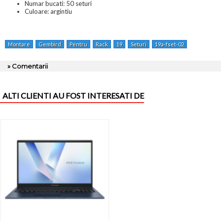
Numar bucati: 50 seturi
Culoare: argintiu
Montare
Gembird
Pentru
Rack
19
Seturi
19a-fset-02
» Comentarii
ALTI CLIENTI AU FOST INTERESATI DE