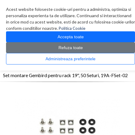
Contul meu
Creare cont
Wish List (0)
Contact
Acest website foloseste cookie-uri pentru a administra, optimiza si
personaliza experienta ta de utilizare. Continuand si interactionand
in orice mod cu acest website, esti de acord cu folosirea cookie-urilor
conform conditiilor noastre.
Politica Cookie
Accepta toate
Refuza toate
CATALOG PRODUSE
0 produs(e)
Administreaza preferintele
>
>
>
Prima Pagina
Retelistica
Accesorii Rack
Set montare Gembird pentru rack 19'',
50 Seturi, 19A-FSet-02
Set montare Gembird pentru rack 19'', 50 Seturi, 19A-FSet-02