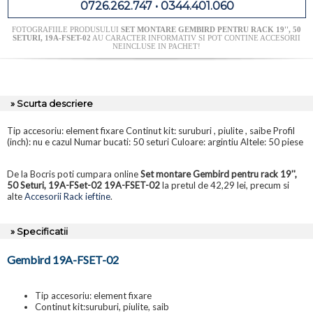
0726.262.747 • 0344.401.060
FOTOGRAFIILE PRODUSULUI
SET MONTARE GEMBIRD PENTRU RACK 19'', 50
SETURI, 19A-FSET-02
AU CARACTER INFORMATIV SI POT CONTINE ACCESORII
NEINCLUSE IN PACHET!
» Scurta descriere
Tip accesoriu: element fixare Continut kit: suruburi , piulite , saibe Profil
(inch): nu e cazul Numar bucati: 50 seturi Culoare: argintiu Altele: 50 piese
De la Bocris poti cumpara online
Set montare Gembird pentru rack 19'',
50 Seturi, 19A-FSet-02 19A-FSET-02
la pretul de 42,29 lei, precum si
alte
Accesorii Rack ieftine
.
» Specificatii
Gembird 19A-FSET-02
Tip accesoriu: element fixare
Continut kit:suruburi, piulite, saib