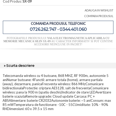
Cod Produs:
SX-09
ADAUGA IN WISHLIST
COMPARA PRODUSUL
COMANDA PRODUSUL TELEFONIC
0726.262.747 • 0344.401.060
FOTOGRAFIILE PRODUSULUI
YALA ELECTROMAGNETICA APLICABILA CU
MEMORIE MECANICA SILIN SX-09
AU CARACTER INFORMATIV SI POT CONTINE
ACCESORII NEINCLUSE IN PACHET!
» Scurta descriere
Telecomanda wireless cu 4 butoane, 868 MHZ, RF 900m, autonomie 5
aniNumar butoane: 4Functii: armare totala (home), armare partiala
(away), dezarmare, panicaFrecventa wireless: 866 MHzComunicare
bidirectionalaProtectie: criptare AES128, salt de frecventaComunicare
wireless: pana la 900 m (spatiu deschis)Indicator de stare LEDAvertizare
baterie scazutaRemote upgrade: Cloud update Carcasa: PC +
ABSAlimentare: baterie CR2032Autonomie baterie: ~5 aniConsum: max
85 mWTemperatura de functionare: -10C - 55CUmiditate: 10% - 90%
RHDimensiuni: 60 x 39.5 x 15 mm