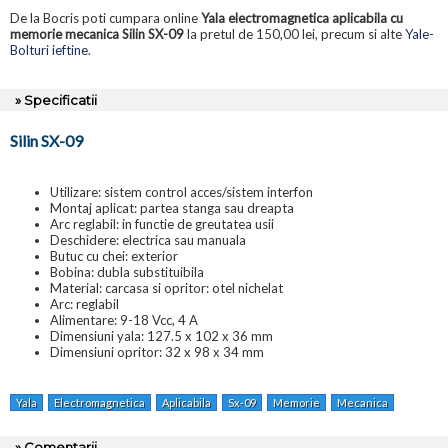
De la Bocris poti cumpara online
Yala electromagnetica aplicabila cu
memorie mecanica Silin SX-09
la pretul de 150,00 lei, precum si alte
Yale-
Bolturi ieftine
.
» Specificatii
Silin SX-09
Utilizare: sistem control acces/sistem interfon
Montaj aplicat: partea stanga sau dreapta
Arc reglabil: in functie de greutatea usii
Deschidere: electrica sau manuala
Butuc cu chei: exterior
Bobina: dubla substituibila
Material: carcasa si opritor: otel nichelat
Arc: reglabil
Alimentare: 9-18 Vcc, 4 A
Dimensiuni yala: 127.5 x 102 x 36 mm
Dimensiuni opritor: 32 x 98 x 34 mm
Yala
Electromagnetica
Aplicabila
Sx-09
Memorie
Mecanica
» Comentarii