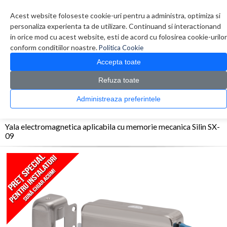
Contul meu
Creare cont
Wish List (0)
Contact
Acest website foloseste cookie-uri pentru a administra, optimiza si
personaliza experienta ta de utilizare. Continuand si interactionand
in orice mod cu acest website, esti de acord cu folosirea cookie-urilor
conform conditiilor noastre.
Politica Cookie
Accepta toate
Refuza toate
CATALOG PRODUSE
0 produs(e)
Administreaza preferintele
>
>
>
Prima Pagina
Electromagneti - Yale
Yale-Bolturi
Yala electromagnetica
aplicabila cu memorie mecanica Silin SX-09
Yala electromagnetica aplicabila cu memorie mecanica Silin SX-
09