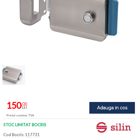
150
,00
LEI
Adauga in cos
Pretul contine TVA
STOC LIMITAT BOCRIS
Cod Bocris: 117731