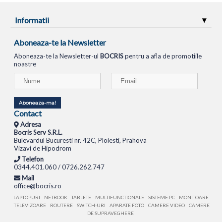
Informatii
Aboneaza-te la Newsletter
Aboneaza-te la Newsletter-ul
BOCRIS
pentru a afla de promotiile
noastre
Aboneaza-ma!
Contact
Adresa
Bocris Serv S.R.L.
Bulevardul Bucuresti nr. 42C, Ploiesti, Prahova
Vizavi de Hipodrom
Telefon
0344.401.060 / 0726.262.747
Mail
office@bocris.ro
LAPTOPURI
NETBOOK
TABLETE
MULTIFUNCTIONALE
SISTEME PC
MONITOARE
TELEVIZOARE
ROUTERE
SWITCH-URI
APARATE FOTO
CAMERE VIDEO
CAMERE
DE SUPRAVEGHERE