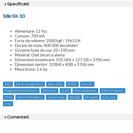
» Specificatii
Silin SX-10
Alimentare: 12 Vcc
Consum: 700 mA
Forta de retinere: 2000 kgf / 19613 N
Durata de viata: 400 000 deschideri
Grosime foaie de usa: 20~100 mm
Material: Otel zincat si alama
Dimensiuni incuietoare: 103.5(H) x 127.5(l) x 37(A) mm
Dimensiuni opritor: 103(H) x 40(l) x 37(A) mm
Masa bruta: 1.6 kg
Yala
Electromagnetica
Aplicabila
Motor
Senzor
Magneticdeschidere
Electrica
(12v)
Manualabuton
Interior/butuc
Chei
Exteriormontare
Universala
Stanga
Dreapta
Carcasa
Inox
» Comentarii