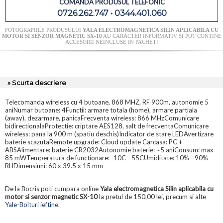
COMANDA PRODUSUL TELEFONIC
0726.262.747 • 0344.401.060
FOTOGRAFIILE PRODUSULUI
YALA ELECTROMAGNETICA SILIN APLICABILA CU
MOTOR SI SENZOR MAGNETIC SX-10
AU CARACTER INFORMATIV SI POT CONTINE
ACCESORII NEINCLUSE IN PACHET!
» Scurta descriere
Telecomanda wireless cu 4 butoane, 868 MHZ, RF 900m, autonomie 5
aniNumar butoane: 4Functii: armare totala (home), armare partiala
(away), dezarmare, panicaFrecventa wireless: 866 MHzComunicare
bidirectionalaProtectie: criptare AES128, salt de frecventaComunicare
wireless: pana la 900 m (spatiu deschis)Indicator de stare LEDAvertizare
baterie scazutaRemote upgrade: Cloud update Carcasa: PC +
ABSAlimentare: baterie CR2032Autonomie baterie: ~5 aniConsum: max
85 mWTemperatura de functionare: -10C - 55CUmiditate: 10% - 90%
RHDimensiuni: 60 x 39.5 x 15 mm
De la Bocris poti cumpara online
Yala electromagnetica Silin aplicabila cu
motor si senzor magnetic SX-10
la pretul de 150,00 lei, precum si alte
Yale-Bolturi ieftine
.