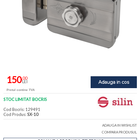
150
,00
LEI
Adauga in cos
Pretul contine TVA
STOC LIMITAT BOCRIS
Cod Bocris: 129491
Cod Produs:
SX-10
ADAUGA IN WISHLIST
COMPARA PRODUSUL