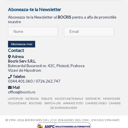
Aboneaza-te la Newsletter
Aboneaza-te la Newsletter-ul
BOCRIS
pentru a afla de promotiile
noastre
Aboneaza-ma!
Contact
Adresa
Bocris Serv S.R.L.
Bulevardul Bucuresti nr. 42C, Ploiesti, Prahova
Vizavi de Hipodrom
Telefon
0344.401.060 / 0726.262.747
Mail
office@bocris.ro
LAPTOPURI
NETBOOK
TABLETE
MULTIFUNCTIONALE
SISTEME PC
MONITOARE
TELEVIZOARE
ROUTERE
SWITCH-URI
APARATE FOTO
CAMERE VIDEO
CAMERE
DE SUPRAVEGHERE
© 1994 - 2026 BOCRIS SERV S.R.L. | CUI: RO6260085, REG. COM.: J29/2413/1994
ANPC