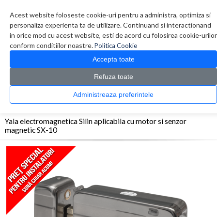
Contul meu
Creare cont
Wish List (0)
Contact
Acest website foloseste cookie-uri pentru a administra, optimiza si
personaliza experienta ta de utilizare. Continuand si interactionand
in orice mod cu acest website, esti de acord cu folosirea cookie-urilor
conform conditiilor noastre.
Politica Cookie
Accepta toate
Refuza toate
CATALOG PRODUSE
0 produs(e)
Administreaza preferintele
>
>
>
Prima Pagina
Electromagneti - Yale
Yale-Bolturi
Yala electromagnetica Silin
aplicabila cu motor si senzor magnetic SX-10
Yala electromagnetica Silin aplicabila cu motor si senzor
magnetic SX-10