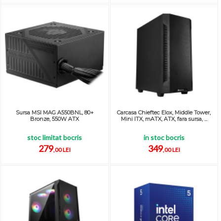
Sursa MSI MAG A550BNL, 80+
Carcasa Chieftec Elox, Middle Tower,
Bronze, 550W ATX
Mini ITX, mATX, ATX, fara sursa, ...
stoc limitat bocris
in stoc bocris
279
349
,00 LEI
,00 LEI