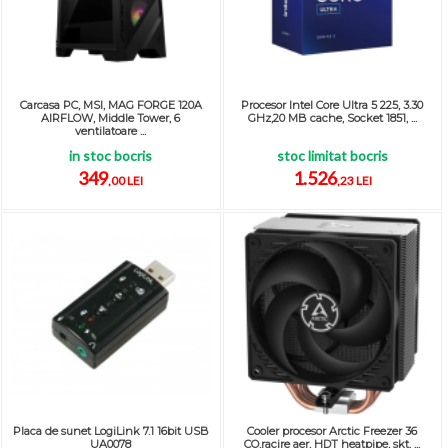
Carcasa PC, MSI, MAG FORGE 120A
Procesor Intel Core Ultra 5 225, 3.30
AIRFLOW, Middle Tower, 6
GHz,20 MB cache, Socket 1851, ...
ventilatoare ...
in stoc bocris
stoc limitat bocris
349
1.526
,00 LEI
,23 LEI
Placa de sunet LogiLink 7.1 16bit USB
Cooler procesor Arctic Freezer 36
UA0078
CO,racire aer, HDT heatpipe, skt. ...