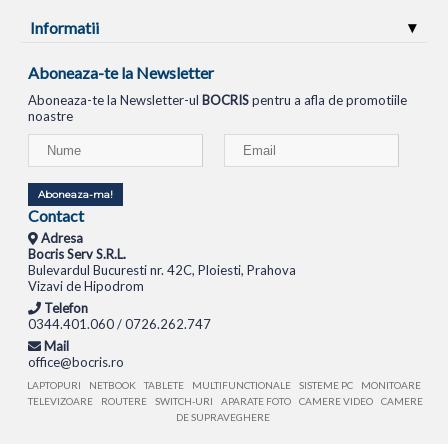
Informatii
Aboneaza-te la Newsletter
Aboneaza-te la Newsletter-ul
BOCRIS
pentru a afla de promotiile
noastre
Aboneaza-ma!
Contact
Adresa
Bocris Serv S.R.L.
Bulevardul Bucuresti nr. 42C, Ploiesti, Prahova
Vizavi de Hipodrom
Telefon
0344.401.060 / 0726.262.747
Mail
office@bocris.ro
LAPTOPURI
NETBOOK
TABLETE
MULTIFUNCTIONALE
SISTEME PC
MONITOARE
TELEVIZOARE
ROUTERE
SWITCH-URI
APARATE FOTO
CAMERE VIDEO
CAMERE
DE SUPRAVEGHERE