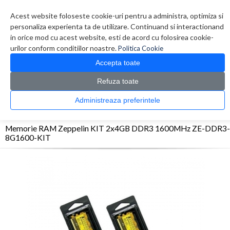
Contul meu
Creare cont
Wish List (0)
Contact
Acest website foloseste cookie-uri pentru a administra, optimiza si
personaliza experienta ta de utilizare. Continuand si interactionand
in orice mod cu acest website, esti de acord cu folosirea cookie-
urilor conform conditiilor noastre.
Politica Cookie
Accepta toate
Refuza toate
CATALOG PRODUSE
0 produs(e)
Administreaza preferintele
>
>
>
Prima Pagina
Componente PC
Memorii
Memorie RAM Zeppelin KIT 2x4GB
DDR3 1600MHz ZE-DDR3-8G1600-KIT
Memorie RAM Zeppelin KIT 2x4GB DDR3 1600MHz ZE-DDR3-
8G1600-KIT