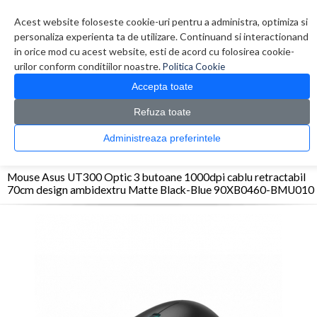
Contul meu
Creare cont
Wish List (0)
Contact
Acest website foloseste cookie-uri pentru a administra, optimiza si
personaliza experienta ta de utilizare. Continuand si interactionand
in orice mod cu acest website, esti de acord cu folosirea cookie-
urilor conform conditiilor noastre.
Politica Cookie
Accepta toate
Refuza toate
CATALOG PRODUSE
0 produs(e)
Administreaza preferintele
>
>
>
Prima Pagina
Periferice
Mouse
Mouse Asus UT300 Optic 3 butoane 1000dpi
cablu retractabil 70cm design ambidextru Matte Black-Blue 90XB0460-BMU010
Mouse Asus UT300 Optic 3 butoane 1000dpi cablu retractabil
70cm design ambidextru Matte Black-Blue 90XB0460-BMU010