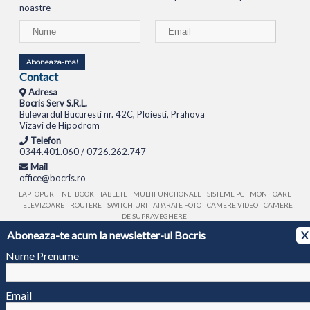
noastre
Aboneaza-ma!
Contact
Adresa
Bocris Serv S.R.L.
Bulevardul Bucuresti nr. 42C, Ploiesti, Prahova
Vizavi de Hipodrom
Telefon
0344.401.060 / 0726.262.747
Mail
office@bocris.ro
LAPTOPURI
NETBOOK
TABLETE
MULTIFUNCTIONALE
SISTEME PC
MONITOARE
TELEVIZOARE
ROUTERE
SWITCH-URI
APARATE FOTO
CAMERE VIDEO
CAMERE
DE SUPRAVEGHERE
Aboneaza-te acum la newsletter-ul Bocris
X
© 1994 - 2026 BOCRIS SERV S.R.L. | CUI: RO6260085, REG. COM.: J29/2413/1994
ANPC
Nume Prenume
Email