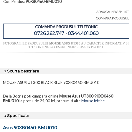
Cod Produs:
90XB0460-BMU010
ADAUGA IN WISHLIST
COMPARA PRODUSUL
COMANDA PRODUSUL TELEFONIC
0726.262.747 • 0344.401.060
FOTOGRAFIILE PRODUSULUI
MOUSE ASUS UT300
AU CARACTER INFORMATIV SI
POT CONTINE ACCESORII NEINCLUSE IN PACHET!
» Scurta descriere
MOUSE ASUS UT300 BLACK BLUE 90XB0460-BMU010
De la Bocris poti cumpara online
Mouse Asus UT300 90XB0460-
BMU010
la pretul de 24,00 lei, precum si alte
Mouse ieftine
.
» Specificatii
Asus 90XB0460-BMU010