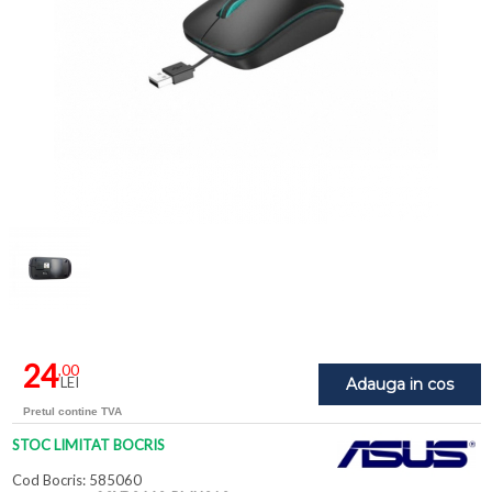
24
,00
LEI
Adauga in cos
Pretul contine TVA
STOC LIMITAT BOCRIS
Cod Bocris: 585060