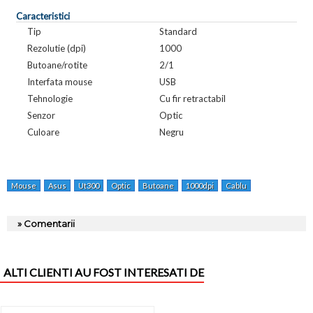
Caracteristici
Tip
Standard
Rezolutie (dpi)
1000
Butoane/rotite
2/1
Interfata mouse
USB
Tehnologie
Cu fir retractabil
Senzor
Optic
Culoare
Negru
Mouse
Asus
Ut300
Optic
Butoane
1000dpi
Cablu
Retractabil
» Comentarii
ALTI CLIENTI AU FOST INTERESATI DE