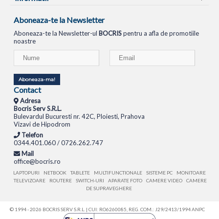
Aboneaza-te la Newsletter
Aboneaza-te la Newsletter-ul
BOCRIS
pentru a afla de promotiile
noastre
Aboneaza-ma!
Contact
Adresa
Bocris Serv S.R.L.
Bulevardul Bucuresti nr. 42C, Ploiesti, Prahova
Vizavi de Hipodrom
Telefon
0344.401.060 / 0726.262.747
Mail
office@bocris.ro
LAPTOPURI
NETBOOK
TABLETE
MULTIFUNCTIONALE
SISTEME PC
MONITOARE
TELEVIZOARE
ROUTERE
SWITCH-URI
APARATE FOTO
CAMERE VIDEO
CAMERE
DE SUPRAVEGHERE
© 1994 - 2026 BOCRIS SERV S.R.L. | CUI: RO6260085, REG. COM.: J29/2413/1994
ANPC