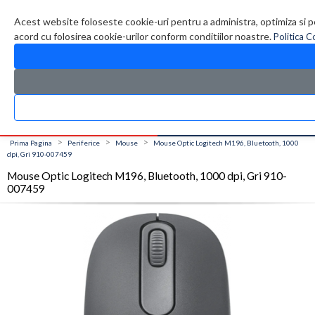
Contul meu
Creare cont
Wish List (0)
Contact
Acest website foloseste cookie-uri pentru a administra, optimiza si p
acord cu folosirea cookie-urilor conform conditiilor noastre.
Politica C
CATALOG PRODUSE
0 produs(e)
>
>
>
Prima Pagina
Periferice
Mouse
Mouse Optic Logitech M196, Bluetooth, 1000
dpi, Gri 910-007459
Mouse Optic Logitech M196, Bluetooth, 1000 dpi, Gri 910-
007459