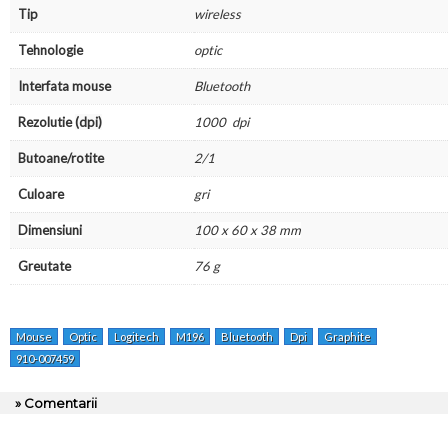
Tip
wireless
Tehnologie
optic
Interfata mouse
Bluetooth
Rezolutie
(dpi)
1000 dpi
Butoane/rotite
2/1
Culoare
gri
Dimensiuni
1
00 x 60 x 38 mm
Greutate
76 g
Mouse
Optic
Logitech
M196
Bluetooth
Dpi
Graphite
910-007459
» Comentarii