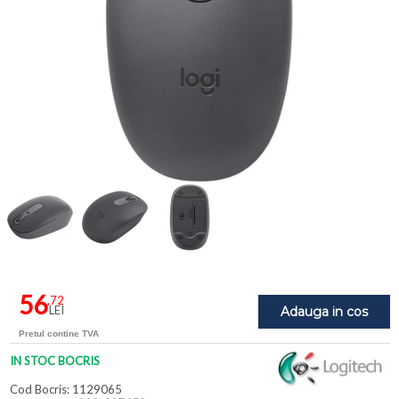
56
,72
LEI
Adauga in cos
Pretul contine TVA
IN STOC BOCRIS
Cod Bocris: 1129065