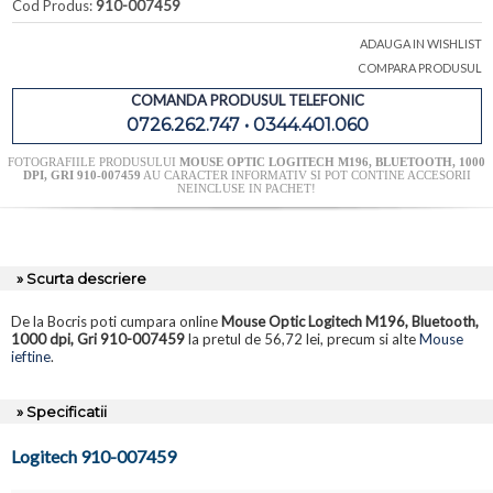
Cod Produs:
910-007459
ADAUGA IN WISHLIST
COMPARA PRODUSUL
COMANDA PRODUSUL TELEFONIC
0726.262.747 • 0344.401.060
FOTOGRAFIILE PRODUSULUI
MOUSE OPTIC LOGITECH M196, BLUETOOTH, 1000
DPI, GRI 910-007459
AU CARACTER INFORMATIV SI POT CONTINE ACCESORII
NEINCLUSE IN PACHET!
» Scurta descriere
De la Bocris poti cumpara online
Mouse Optic Logitech M196, Bluetooth,
1000 dpi, Gri 910-007459
la pretul de 56,72 lei, precum si alte
Mouse
ieftine
.
» Specificatii
Logitech 910-007459