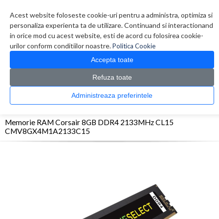
Contul meu
Creare cont
Wish List (0)
Contact
Acest website foloseste cookie-uri pentru a administra, optimiza si
personaliza experienta ta de utilizare. Continuand si interactionand
in orice mod cu acest website, esti de acord cu folosirea cookie-
urilor conform conditiilor noastre.
Politica Cookie
Accepta toate
Refuza toate
CATALOG PRODUSE
0 produs(e)
Administreaza preferintele
>
>
>
Prima Pagina
Componente PC
Memorii
Memorie RAM Corsair 8GB DDR4
2133MHz CL15 CMV8GX4M1A2133C15
Memorie RAM Corsair 8GB DDR4 2133MHz CL15
CMV8GX4M1A2133C15