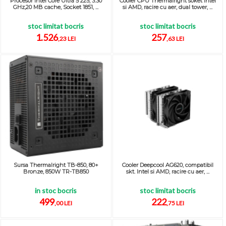
Procesor Intel Core Ultra 5 225, 3.30
Cooler CPU Thermalright soket Intel
GHz,20 MB cache, Socket 1851, ...
si AMD, racire cu aer, dual tower, ...
stoc limitat bocris
stoc limitat bocris
1.526
257
,23 LEI
,63 LEI
Sursa Thermalright TB-850, 80+
Cooler Deepcool AG620, compatibil
Bronze, 850W TR-TB850
skt. Intel si AMD, racire cu aer, ...
in stoc bocris
stoc limitat bocris
499
222
,00 LEI
,75 LEI