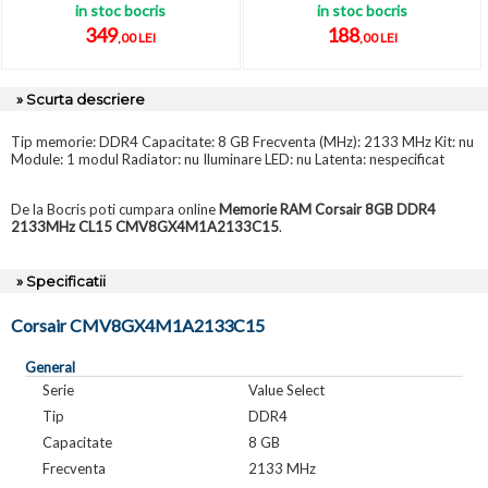
in stoc bocris
in stoc bocris
349
188
,00 LEI
,00 LEI
» Scurta descriere
Tip memorie: DDR4 Capacitate: 8 GB Frecventa (MHz): 2133 MHz Kit: nu
Module: 1 modul Radiator: nu Iluminare LED: nu Latenta: nespecificat
De la Bocris poti cumpara online
Memorie RAM Corsair 8GB DDR4
2133MHz CL15 CMV8GX4M1A2133C15
.
» Specificatii
Corsair CMV8GX4M1A2133C15
General
Serie
Value Select
Tip
DDR4
Capacitate
8 GB
Frecventa
2133 MHz