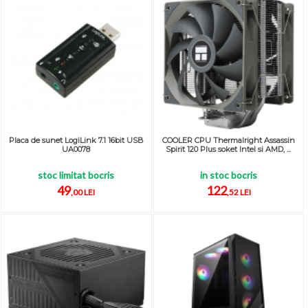
Placa de sunet LogiLink 7.1 16bit USB
COOLER CPU Thermalright Assassin
UA0078
Spirit 120 Plus soket Intel si AMD, ...
stoc limitat bocris
in stoc bocris
49
122
,00 LEI
,52 LEI