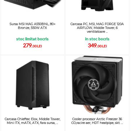
Sursa MSI MAG A550BNL, 80+
Carcasa PC, MSI, MAG FORGE 120A
Bronze, 550W ATX
AIRFLOW, Middle Tower, 6
ventilatoare ...
stoc limitat bocris
in stoc bocris
279
349
,00 LEI
,00 LEI
Carcasa Chieftec Elox, Middle Tower,
Cooler procesor Arctic Freezer 36
Mini ITX, mATX, ATX, fara sursa, ...
CO,racire aer, HDT heatpipe, skt. ...