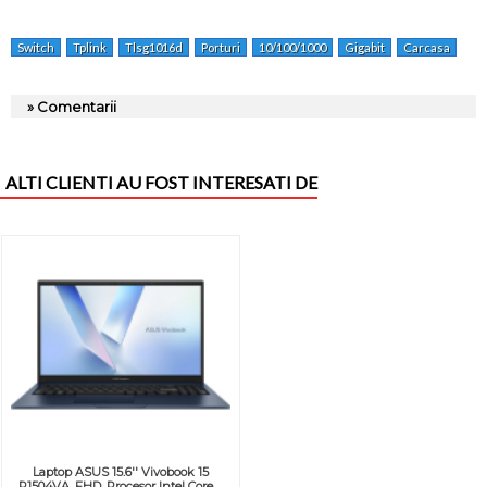
Switch
Tplink
Tlsg1016d
Porturi
10/100/1000
Gigabit
Carcasa
Met
» Comentarii
ALTI CLIENTI AU FOST INTERESATI DE
Laptop ASUS 15.6'' Vivobook 15
R1504VA, FHD, Procesor Intel Core ...