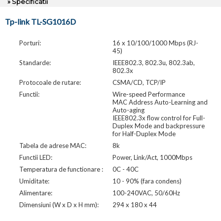
» Specificatii
Tp-link TL-SG1016D
Porturi:
16 x 10/100/1000 Mbps (RJ-
45)
Standarde:
IEEE802.3, 802.3u, 802.3ab,
802.3x
Protocoale de rutare:
CSMA/CD, TCP/IP
Functii:
Wire-speed Performance
MAC Address Auto-Learning and
Auto-aging
IEEE802.3x flow control for Full-
Duplex Mode and backpressure
for Half-Duplex Mode
Tabela de adrese MAC:
8k
Functii LED:
Power, Link/Act, 1000Mbps
Temperatura de functionare :
0C - 40C
Umiditate:
10 - 90% (fara condens)
Alimentare:
100-240VAC, 50/60Hz
Dimensiuni (W x D x H mm):
294 x 180 x 44