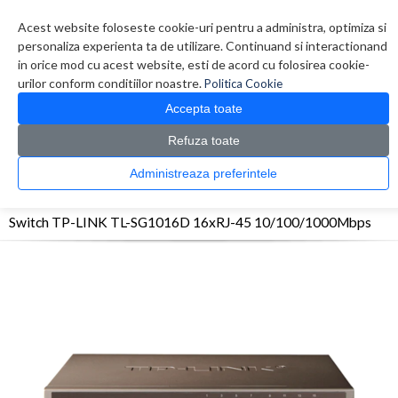
Contul meu
Creare cont
Wish List (0)
Contact
Acest website foloseste cookie-uri pentru a administra, optimiza si
personaliza experienta ta de utilizare. Continuand si interactionand
in orice mod cu acest website, esti de acord cu folosirea cookie-
urilor conform conditiilor noastre.
Politica Cookie
Accepta toate
Refuza toate
CATALOG PRODUSE
0 produs(e)
Administreaza preferintele
>
>
>
Prima Pagina
Retelistica
Switch-uri
Switch TP-LINK TL-SG1016D 16xRJ-45
10/100/1000Mbps
Switch TP-LINK TL-SG1016D 16xRJ-45 10/100/1000Mbps