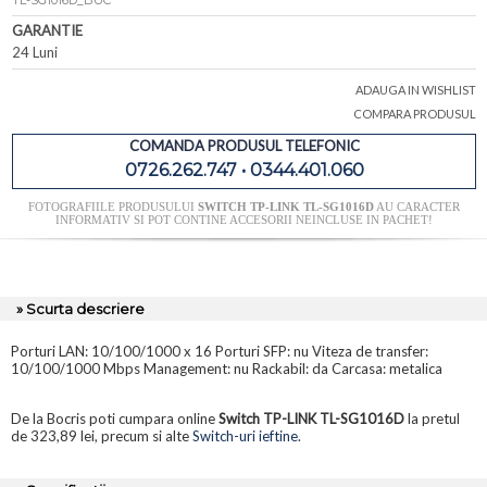
TL-SG1016D_BUC
GARANTIE
24 Luni
ADAUGA IN WISHLIST
COMPARA PRODUSUL
COMANDA PRODUSUL TELEFONIC
0726.262.747 • 0344.401.060
FOTOGRAFIILE PRODUSULUI
SWITCH TP-LINK TL-SG1016D
AU CARACTER
INFORMATIV SI POT CONTINE ACCESORII NEINCLUSE IN PACHET!
» Scurta descriere
Porturi LAN: 10/100/1000 x 16 Porturi SFP: nu Viteza de transfer:
10/100/1000 Mbps Management: nu Rackabil: da Carcasa: metalica
De la Bocris poti cumpara online
Switch TP-LINK TL-SG1016D
la pretul
de 323,89 lei, precum si alte
Switch-uri ieftine
.