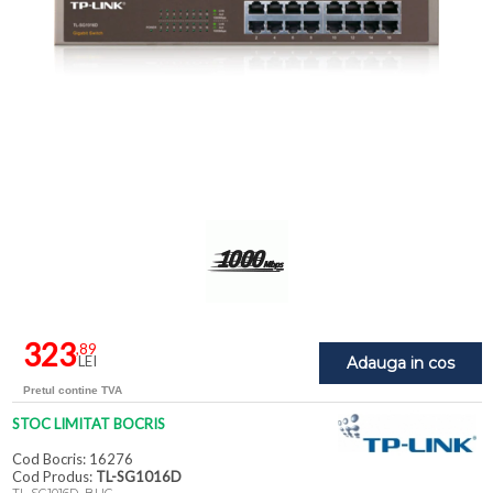
323
,89
LEI
Adauga in cos
Pretul contine TVA
STOC LIMITAT BOCRIS
Cod Bocris: 16276
Cod Produs:
TL-SG1016D