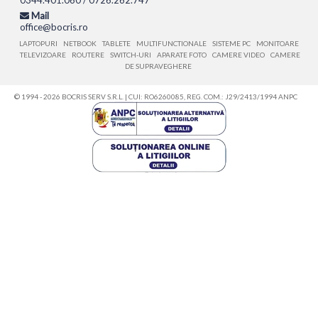
0344.401.060 / 0726.262.747
Mail
office@bocris.ro
LAPTOPURI
NETBOOK
TABLETE
MULTIFUNCTIONALE
SISTEME PC
MONITOARE
TELEVIZOARE
ROUTERE
SWITCH-URI
APARATE FOTO
CAMERE VIDEO
CAMERE
DE SUPRAVEGHERE
© 1994 - 2026 BOCRIS SERV S.R.L. | CUI: RO6260085, REG. COM.: J29/2413/1994
ANPC