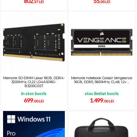
802
55
,37 LEI
,00 LEI
Memorie SO-DIMM Lexar 16GB, DDR4-
Memorie notebook Corsair Vengeance
3200MHz, CL22 LD4AS016G-
16GB, DDR5, 5600MHz, CL48, 1.2v ...
B3200GSST
in stoc bocris
stoc limitat bocris
699
1.499
,00 LEI
,00 LEI