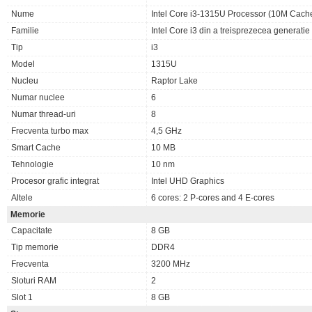
Nume
Intel Core i3-1315U Processor (10M Cache,
Familie
Intel Core i3 din a treisprezecea generati
Tip
i3
Model
1315U
Nucleu
Raptor Lake
Numar nuclee
6
Numar thread-uri
8
Frecventa turbo max
4,5 GHz
Smart Cache
10 MB
Tehnologie
10 nm
Procesor grafic integrat
Intel UHD Graphics
Altele
6 cores: 2 P-cores and 4 E-cores
Memorie
Capacitate
8 GB
Tip memorie
DDR4
Frecventa
3200 MHz
Sloturi RAM
2
Slot 1
8 GB