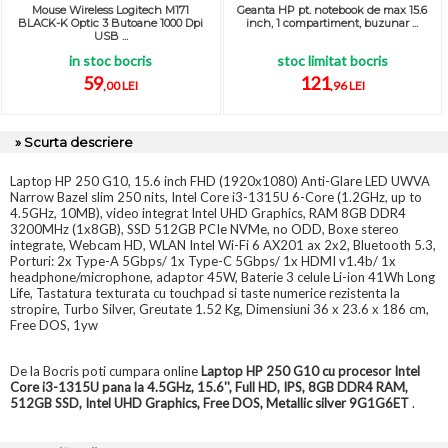
Mouse Wireless Logitech M171
Geanta HP pt. notebook de max 15.6
BLACK-K Optic 3 Butoane 1000 Dpi
inch, 1 compartiment, buzunar ...
USB ...
in stoc bocris
stoc limitat bocris
59
121
,00 LEI
,96 LEI
» Scurta descriere
Laptop HP 250 G10, 15.6 inch FHD (1920x1080) Anti-Glare LED UWVA
Narrow Bazel slim 250 nits, Intel Core i3-1315U 6-Core (1.2GHz, up to
4.5GHz, 10MB), video integrat Intel UHD Graphics, RAM 8GB DDR4
3200MHz (1x8GB), SSD 512GB PCIe NVMe, no ODD, Boxe stereo
integrate, Webcam HD, WLAN Intel Wi-Fi 6 AX201 ax 2x2, Bluetooth 5.3,
Porturi: 2x Type-A 5Gbps/ 1x Type-C 5Gbps/ 1x HDMI v1.4b/ 1x
headphone/microphone, adaptor 45W, Baterie 3 celule Li-ion 41Wh Long
Life, Tastatura texturata cu touchpad si taste numerice rezistenta la
stropire, Turbo Silver, Greutate 1.52 Kg, Dimensiuni 36 x 23.6 x 186 cm,
Free DOS, 1yw
De la Bocris poti cumpara online
Laptop HP 250 G10 cu procesor Intel
Core i3-1315U pana la 4.5GHz, 15.6'', Full HD, IPS, 8GB DDR4 RAM,
512GB SSD, Intel UHD Graphics, Free DOS, Metallic silver 9G1G6ET
.