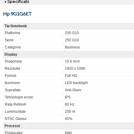
» Specificatii
Hp 9G1G6ET
Tip Notebook
Platforma
250 G10
Serie
250 G10
Categorie
Business
Display
Diagonala
15.6 inch
Rezolutie
1920 x 1080
Format
Full HD
Iluminare
LED backlight
Suprafata
Anti-Glare
Tehnologie ecran
IPS
Rata Refresh
60 Hz
Luminozitate
250 nt
NTSC Gamut
45%
Procesor
Producator
Intel