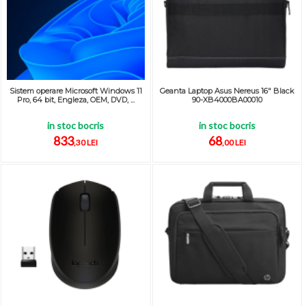
Sistem operare Microsoft Windows 11
Geanta Laptop Asus Nereus 16" Black
Pro, 64 bit, Engleza, OEM, DVD, ...
90-XB4000BA00010
in stoc bocris
in stoc bocris
833
68
,30 LEI
,00 LEI