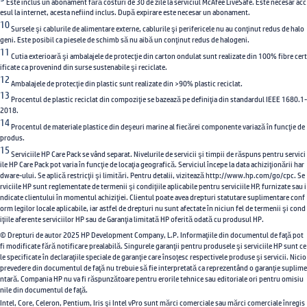
Este inclus un abonament fără costuri de 30 de zile la serviciul McAfee LiveSafe. Este necesar acc
esul la internet, acesta nefiind inclus. După expirare este necesar un abonament.
10
Sursele şi cablurile de alimentare externe, cablurile şi perifericele nu au conţinut redus de halo
geni. Este posibil ca piesele de schimb să nu aibă un conţinut redus de halogeni.
11
Cutia exterioară şi ambalajele de protecţie din carton ondulat sunt realizate din 100% fibre cert
ificate ca provenind din surse sustenabile şi reciclate.
12
Ambalajele de protecţie din plastic sunt realizate din >90% plastic reciclat.
13
Procentul de plastic reciclat din compoziţie se bazează pe definiţia din standardul IEEE 1680.1-
2018.
14
Procentul de materiale plastice din deşeuri marine al fiecărei componente variază în funcţie de
produs.
15
Serviciile HP Care Pack se vând separat. Nivelurile de servicii şi timpii de răspuns pentru servici
ile HP Care Pack pot varia în funcţie de locaţia geografică. Serviciul începe la data achiziţionării har
dware-ului. Se aplică restricţii şi limitări. Pentru detalii, vizitează http://www.hp.com/go/cpc. Se
rviciile HP sunt reglementate de termenii şi condiţiile aplicabile pentru serviciile HP, furnizate sau i
ndicate clientului în momentul achiziţiei. Clientul poate avea drepturi statutare suplimentare conf
orm legilor locale aplicabile, iar astfel de drepturi nu sunt afectate în niciun fel de termenii şi cond
iţiile aferente serviciilor HP sau de Garanţia limitată HP oferită odată cu produsul HP.
© Drepturi de autor 2025 HP Development Company, L.P. Informaţiile din documentul de faţă pot
fi modificate fără notificare prealabilă. Singurele garanţii pentru produsele şi serviciile HP sunt ce
le specificate în declaraţiile speciale de garanţie care însoţesc respectivele produse şi servicii. Nicio
prevedere din documentul de faţă nu trebuie să fie interpretată ca reprezentând o garanţie suplime
ntară. Compania HP nu va fi răspunzătoare pentru erorile tehnice sau editoriale ori pentru omisiu
nile din documentul de faţă.
Intel, Core, Celeron, Pentium, Iris şi Intel vPro sunt mărci comerciale sau mărci comerciale înregis