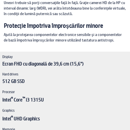
Uneori trebuie să porţi conversaţiile faţă în faţă. Graţie camerei HD de la HP cu
interval dinamic larg (WDR), vei arăta întotdeauna bine la conferinţele virtuale,
în condiţii de lumină puternică sau scăzută.
Protecţie împotriva împroşcărilor minore
Ajută la protejarea componentelor electronice sensibile şi a componentelor
de bază împotriva împroşcărilor minore utilizând tastatura antistropi.
Display
Ecran FHD cu diagonală de 39,6 cm (15,6")
Hard drives
512 GB SSD
Procesor
®
™
Intel
Core
i3 1315U
Graphics
®
Intel
UHD Graphics
Memorie