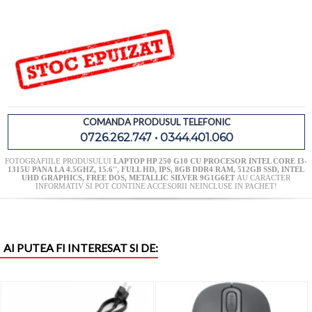
COMANDA PRODUSUL TELEFONIC
0726.262.747 • 0344.401.060
FOTOGRAFIILE PRODUSULUI
LAPTOP HP 250 G10 CU PROCESOR INTEL CORE I3-
1315U PANA LA 4.5GHZ, 15.6'', FULL HD, IPS, 8GB DDR4 RAM, 512GB SSD, INTEL
UHD GRAPHICS, FREE DOS, METALLIC SILVER 9G1G6ET
AU CARACTER
INFORMATIV SI POT CONTINE ACCESORII NEINCLUSE IN PACHET!
AI PUTEA FI INTERESAT SI DE: