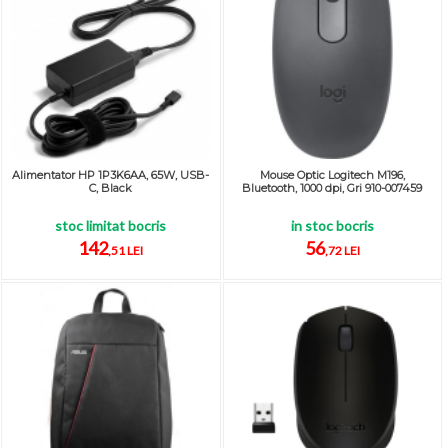
Alimentator HP 1P3K6AA, 65W, USB-
Mouse Optic Logitech M196,
C, Black
Bluetooth, 1000 dpi, Gri 910-007459
stoc limitat bocris
in stoc bocris
142
56
,51 LEI
,72 LEI