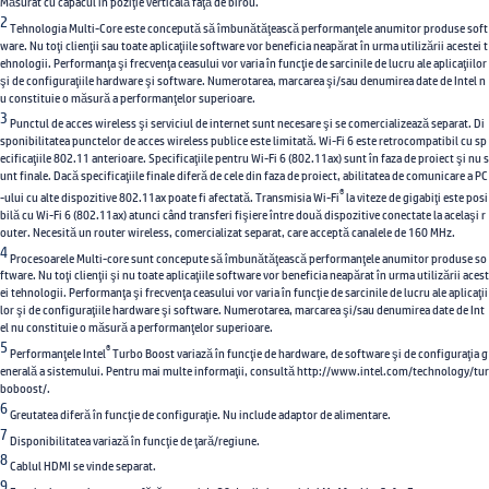
Măsurat cu capacul în poziţie verticală faţă de birou.
2
Tehnologia Multi-Core este concepută să îmbunătăţească performanţele anumitor produse soft
ware. Nu toţi clienţii sau toate aplicaţiile software vor beneficia neapărat în urma utilizării acestei t
ehnologii. Performanţa şi frecvenţa ceasului vor varia în funcţie de sarcinile de lucru ale aplicaţiilor
şi de configuraţiile hardware şi software. Numerotarea, marcarea şi/sau denumirea date de Intel n
u constituie o măsură a performanţelor superioare.
3
Punctul de acces wireless şi serviciul de internet sunt necesare şi se comercializează separat. Di
sponibilitatea punctelor de acces wireless publice este limitată. Wi-Fi 6 este retrocompatibil cu sp
ecificaţiile 802.11 anterioare. Specificaţiile pentru Wi-Fi 6 (802.11ax) sunt în faza de proiect şi nu s
unt finale. Dacă specificaţiile finale diferă de cele din faza de proiect, abilitatea de comunicare a PC
®
-ului cu alte dispozitive 802.11ax poate fi afectată. Transmisia Wi-Fi
la viteze de gigabiţi este posi
bilă cu Wi-Fi 6 (802.11ax) atunci când transferi fişiere între două dispozitive conectate la acelaşi r
outer. Necesită un router wireless, comercializat separat, care acceptă canalele de 160 MHz.
4
Procesoarele Multi-core sunt concepute să îmbunătăţească performanţele anumitor produse so
ftware. Nu toţi clienţii şi nu toate aplicaţiile software vor beneficia neapărat în urma utilizării acest
ei tehnologii. Performanţa şi frecvenţa ceasului vor varia în funcţie de sarcinile de lucru ale aplicaţii
lor şi de configuraţiile hardware şi software. Numerotarea, marcarea şi/sau denumirea date de Int
el nu constituie o măsură a performanţelor superioare.
5
®
Performanţele Intel
Turbo Boost variază în funcţie de hardware, de software şi de configuraţia g
enerală a sistemului. Pentru mai multe informaţii, consultă http://www.intel.com/technology/tur
boboost/.
6
Greutatea diferă în funcţie de configuraţie. Nu include adaptor de alimentare.
7
Disponibilitatea variază în funcţie de ţară/regiune.
8
Cablul HDMI se vinde separat.
9