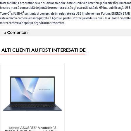
trate ale Intel Corporation şi ale filialelor sale din Statele Unite ale Americii şi din alte ţări. Bluetoot
h este o marcă comercială deţinută de proprietarul său şi este utilizată de HP Inc. sub licenţă. USB
®
®
Type-C
şi USB-C
sunt mărci comerciale înregistrate ale USB Implementers Forum. ENERGY STAR
este o marcă comercială înregistrată a Agenţiei pentru Protecţia Mediului din S.U.A. Toate celelalte
mărci comerciale aparţin deţinătorilor respectivi.
» Comentarii
ALTI CLIENTI AU FOST INTERESATI DE
Laptop ASUS 15.6'' Vivobook 15