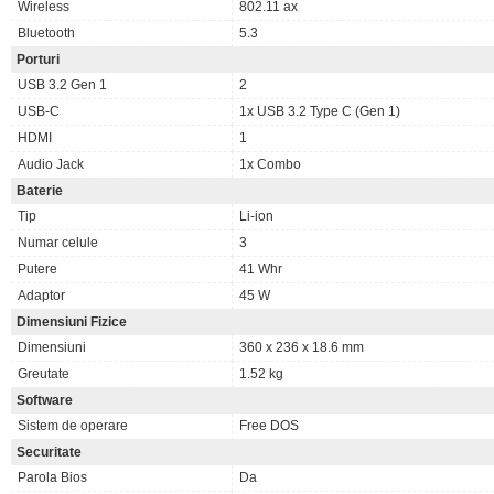
Wireless
802.11 ax
Bluetooth
5.3
Porturi
USB 3.2 Gen 1
2
USB-C
1x USB 3.2 Type C (Gen 1)
HDMI
1
Audio Jack
1x Combo
Baterie
Tip
Li-ion
Numar celule
3
Putere
41 Whr
Adaptor
45 W
Dimensiuni Fizice
Dimensiuni
360 x 236 x 18.6 mm
Greutate
1.52 kg
Software
Sistem de operare
Free DOS
Securitate
Parola Bios
Da