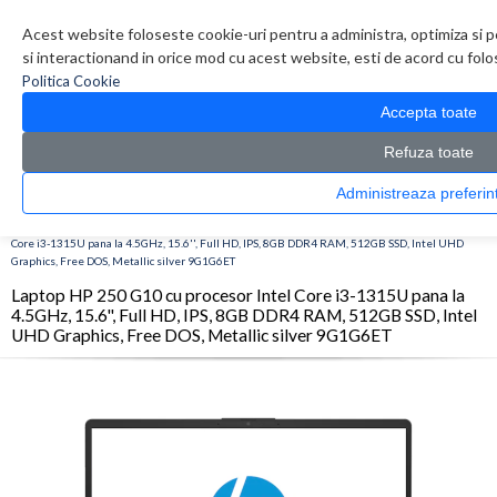
Contul meu
Creare cont
Wish List (0)
Contact
Acest website foloseste cookie-uri pentru a administra, optimiza si p
si interactionand in orice mod cu acest website, esti de acord cu folos
Politica Cookie
Accepta toate
Refuza toate
Administreaza pref
CATALOG PRODUSE
0 produs(e)
>
>
>
Prima Pagina
Laptop & Tablete
Laptopuri
Laptop HP 250 G10 cu procesor Intel
Core i3-1315U pana la 4.5GHz, 15.6'', Full HD, IPS, 8GB DDR4 RAM, 512GB SSD, Intel UHD
Graphics, Free DOS, Metallic silver 9G1G6ET
Laptop HP 250 G10 cu procesor Intel Core i3-1315U pana la
4.5GHz, 15.6'', Full HD, IPS, 8GB DDR4 RAM, 512GB SSD, Intel
UHD Graphics, Free DOS, Metallic silver 9G1G6ET