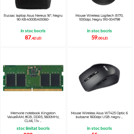
Rucsac laptop Asus Nereus 16", Negru
Mouse Wireless Logitech B170,
90-XB4000BA00060-
1000dpi, Negru 910-004798
in stoc bocris
in stoc bocris
87
59
,42 LEI
,00 LEI
Memorie notebook Kingston
Mouse Wireless Asus WT425 Optic 6
ValueRAM, 8GB, DDR5, 5600MHz,
butoane 1600dpi USB negru ...
CL46, 1.1v ...
stoc limitat bocris
in stoc bocris