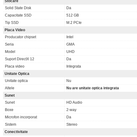
Stocare
Solid State Disk
Da
Capacitate SSD
512 GB
Tip SSD
M.2 PCIe
Placa Video
Producator chipset
Intel
Seria
GMA
Model
UHD
Suport DirectX 12
Da
Placa video
Integrata
Unitate Optica
Unitate optica
Nu
Altele
Nu are unitate optica integrata
Sunet
Sunet
HD Audio
Boxe
2-way
Microfon incorporat
Da
Sistem
Stereo
Conectivitate