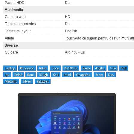
Parola HDD
Da
Multimedia
Camera web
HD
Tastatura numerica
Da
Tastatura layout
English
Altele
TouchPad cu suport pentru gesturi multi at
Diverse
Culoare
Argintiu - Gri
Laptop
Procesor
Intel
Core
I3-1315u
Pana
4.5ghz
15.6
Full
Ips
Ddr4
Ram
512gb
Ssd
Intel
Graphics
Free
Dos
Metallic
Silver
9g1g6et