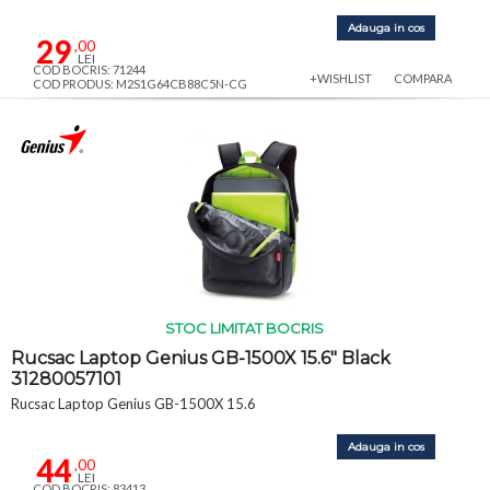
Adauga in cos
29
,00
LEI
COD BOCRIS: 71244
+WISHLIST
COMPARA
COD PRODUS: M2S1G64CB88C5N-CG
STOC LIMITAT BOCRIS
Rucsac Laptop Genius GB-1500X 15.6" Black
31280057101
Rucsac Laptop Genius GB-1500X 15.6
Adauga in cos
44
,00
LEI
COD BOCRIS: 83413