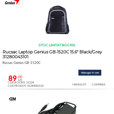
STOC LIMITAT BOCRIS
Rucsac Laptop Genius GB-1520C 15.6" Black/Grey
31280043101
Rucsac Genius GB-1520C
Adauga in cos
89
,00
LEI
COD BOCRIS: 51224
+WISHLIST
COMPARA
COD PRODUS: 31280043101