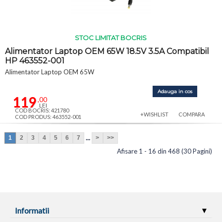
STOC LIMITAT BOCRIS
Alimentator Laptop OEM 65W 18.5V 3.5A Compatibil
HP 463552-001
Alimentator Laptop OEM 65W
Adauga in cos
119
,00
LEI
COD BOCRIS: 421780
+WISHLIST
COMPARA
COD PRODUS: 463552-001
...
1
2
3
4
5
6
7
>
>>
Afisare 1 - 16 din 468 (30 Pagini)
Informatii