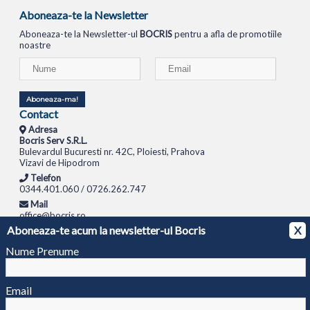
Aboneaza-te la Newsletter
Aboneaza-te la Newsletter-ul
BOCRIS
pentru a afla de promotiile
noastre
Aboneaza-ma!
Contact
Adresa
Bocris Serv S.R.L.
Bulevardul Bucuresti nr. 42C, Ploiesti, Prahova
Vizavi de Hipodrom
Telefon
0344.401.060 / 0726.262.747
Mail
office@bocris.ro
Aboneaza-te acum la newsletter-ul Bocris
X
LAPTOPURI
NETBOOK
TABLETE
MULTIFUNCTIONALE
SISTEME PC
MONITOARE
TELEVIZOARE
ROUTERE
SWITCH-URI
APARATE FOTO
CAMERE VIDEO
CAMERE
Nume Prenume
DE SUPRAVEGHERE
© 1994 - 2026 BOCRIS SERV S.R.L. | CUI: RO6260085, REG. COM.: J29/2413/1994
ANPC
Email