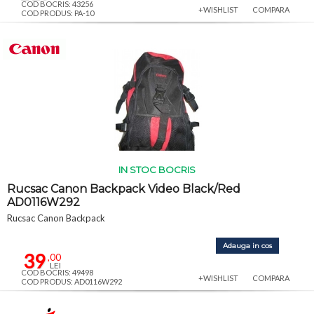
COD BOCRIS: 43256
+WISHLIST
COMPARA
COD PRODUS: PA-10
IN STOC BOCRIS
Rucsac Canon Backpack Video Black/Red
AD0116W292
Rucsac Canon Backpack
Adauga in cos
39
,00
LEI
COD BOCRIS: 49498
+WISHLIST
COMPARA
COD PRODUS: AD0116W292