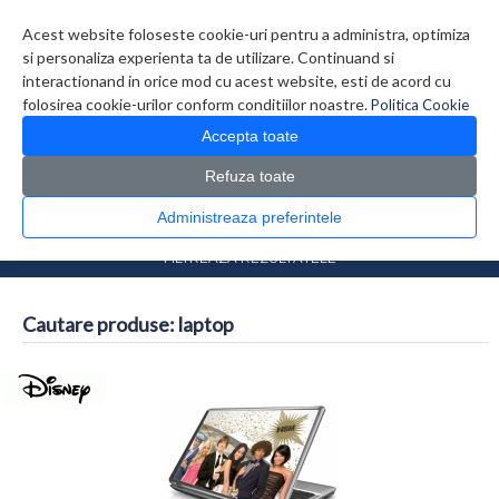
Contul meu
Creare cont
Wish List (0)
Contact
Acest website foloseste cookie-uri pentru a administra, optimiza
si personaliza experienta ta de utilizare. Continuand si
interactionand in orice mod cu acest website, esti de acord cu
folosirea cookie-urilor conform conditiilor noastre.
Politica Cookie
Accepta toate
Refuza toate
CATALOG PRODUSE
0 produs(e)
Administreaza preferintele
>
Prima Pagina
Căutare
FILTREAZA REZULTATELE
Cautare produse: laptop
Comparare produse (0)
...
1
2
3
4
5
6
7
>
>>
Afisare 1 - 16 din 468 (30 Pagini)
Afisare grid