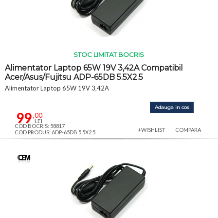
STOC LIMITAT BOCRIS
Alimentator Laptop 65W 19V 3,42A Compatibil
Acer/Asus/Fujitsu ADP-65DB 5.5X2.5
Alimentator Laptop 65W 19V 3,42A
Adauga in cos
99
,00
LEI
COD BOCRIS: 58817
+WISHLIST
COMPARA
COD PRODUS: ADP-65DB 5.5X2.5