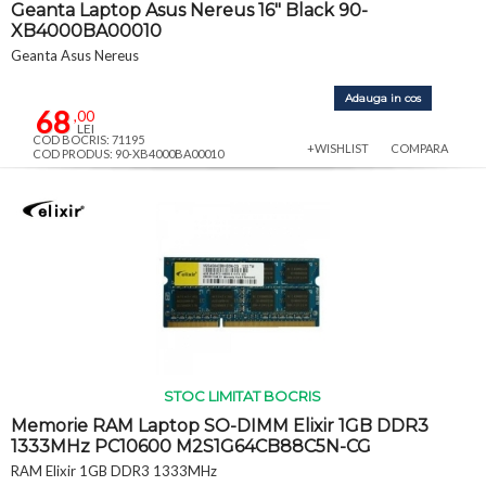
Geanta Laptop Asus Nereus 16" Black 90-
XB4000BA00010
Geanta Asus Nereus
Adauga in cos
68
,00
LEI
COD BOCRIS: 71195
+WISHLIST
COMPARA
COD PRODUS: 90-XB4000BA00010
STOC LIMITAT BOCRIS
Memorie RAM Laptop SO-DIMM Elixir 1GB DDR3
1333MHz PC10600 M2S1G64CB88C5N-CG
RAM Elixir 1GB DDR3 1333MHz