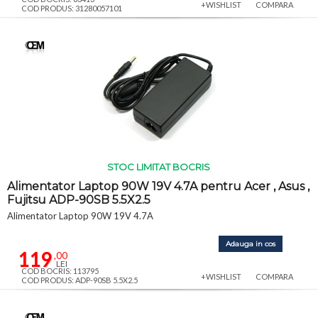
+WISHLIST
COMPARA
COD PRODUS: 31280057101
STOC LIMITAT BOCRIS
Alimentator Laptop 90W 19V 4.7A pentru Acer , Asus ,
Fujitsu ADP-90SB 5.5X2.5
Alimentator Laptop 90W 19V 4.7A
Adauga in cos
119
,00
LEI
COD BOCRIS: 113795
+WISHLIST
COMPARA
COD PRODUS: ADP-90SB 5.5X2.5