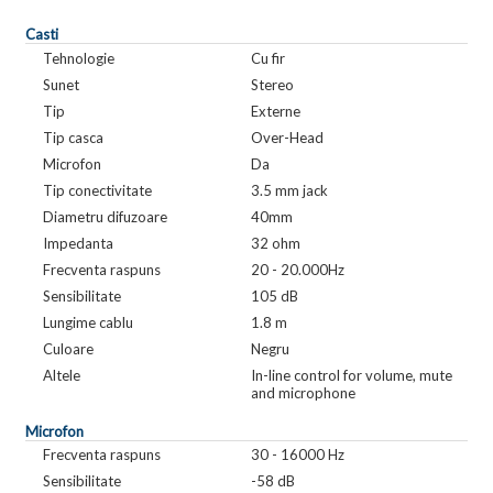
Casti
Tehnologie
Cu fir
Sunet
Stereo
Tip
Externe
Tip casca
Over-Head
Microfon
Da
Tip conectivitate
3.5 mm jack
Diametru difuzoare
40mm
Impedanta
32 ohm
Frecventa raspuns
20 - 20.000Hz
Sensibilitate
105 dB
Lungime cablu
1.8 m
Culoare
Negru
Altele
In-line control for volume, mute
and microphone
Microfon
Frecventa raspuns
30 - 16000 Hz
Sensibilitate
-58 dB