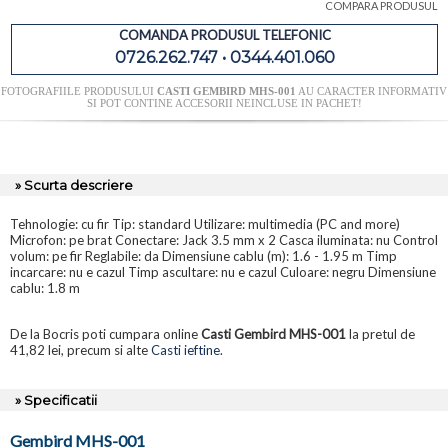
COMPARA PRODUSUL
COMANDA PRODUSUL TELEFONIC
0726.262.747 • 0344.401.060
FOTOGRAFIILE PRODUSULUI
CASTI GEMBIRD MHS-001
AU CARACTER INFORMATIV
SI POT CONTINE ACCESORII NEINCLUSE IN PACHET!
» Scurta descriere
Tehnologie: cu fir Tip: standard Utilizare: multimedia (PC and more)
Microfon: pe brat Conectare: Jack 3.5 mm x 2 Casca iluminata: nu Control
volum: pe fir Reglabile: da Dimensiune cablu (m): 1.6 - 1.95 m Timp
incarcare: nu e cazul Timp ascultare: nu e cazul Culoare: negru Dimensiune
cablu: 1.8 m
De la Bocris poti cumpara online
Casti Gembird MHS-001
la pretul de
41,82 lei, precum si alte
Casti ieftine
.
» Specificatii
Gembird MHS-001