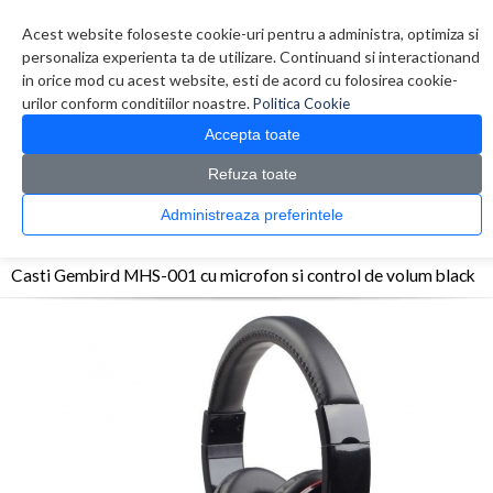
Contul meu
Creare cont
Wish List (0)
Contact
Acest website foloseste cookie-uri pentru a administra, optimiza si
personaliza experienta ta de utilizare. Continuand si interactionand
in orice mod cu acest website, esti de acord cu folosirea cookie-
urilor conform conditiilor noastre.
Politica Cookie
Accepta toate
Refuza toate
CATALOG PRODUSE
0 produs(e)
Administreaza preferintele
>
>
>
Prima Pagina
Periferice
Casti
Casti Gembird MHS-001 cu microfon si control de
volum black
Casti Gembird MHS-001 cu microfon si control de volum black