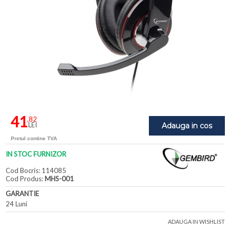
41
,82
LEI
Adauga in cos
Pretul contine TVA
IN STOC FURNIZOR
Cod Bocris: 114085
Cod Produs:
MHS-001
GARANTIE
24 Luni
ADAUGA IN WISHLIST