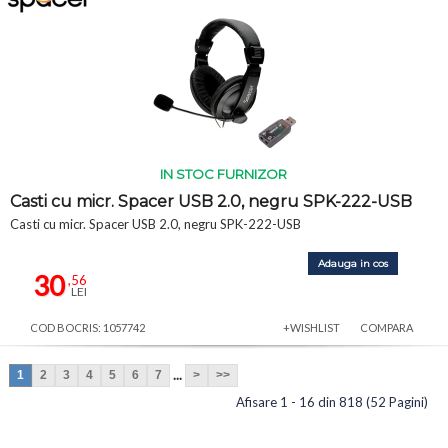
IN STOC FURNIZOR
Casti cu micr. Spacer USB 2.0, negru SPK-222-USB
Casti cu micr. Spacer USB 2.0, negru SPK-222-USB
Adauga in cos
30
,56
LEI
COD BOCRIS: 1057742
+WISHLIST
COMPARA
...
1
2
3
4
5
6
7
>
>>
Afisare 1 - 16 din 818 (52 Pagini)