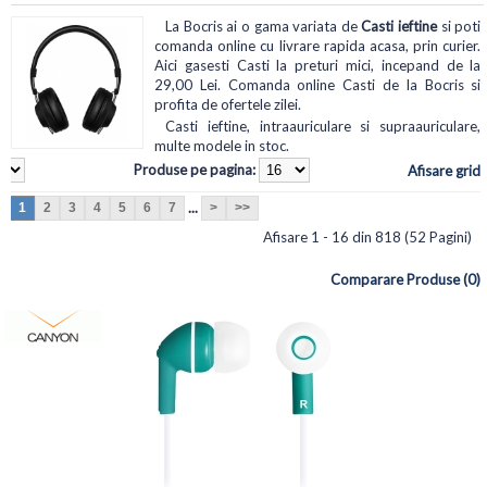
La Bocris ai o gama variata de
Casti ieftine
si poti
comanda online cu livrare rapida acasa, prin curier.
Aici gasesti Casti la preturi mici, incepand de la
29,00 Lei. Comanda online Casti de la Bocris si
profita de ofertele zilei.
Casti ieftine, intraauriculare si supraauriculare,
multe modele in stoc.
Produse pe pagina:
Afisare grid
...
1
2
3
4
5
6
7
>
>>
Afisare 1 - 16 din 818 (52 Pagini)
Comparare Produse (0)