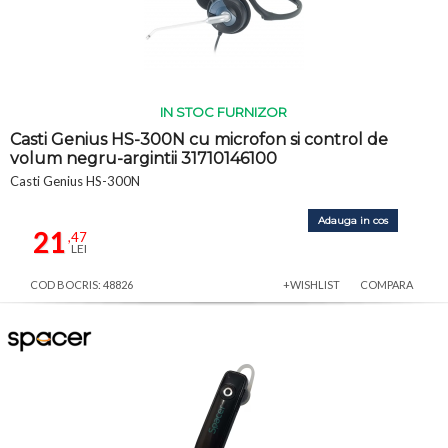
IN STOC FURNIZOR
Casti Genius HS-300N cu microfon si control de
volum negru-argintii 31710146100
Casti Genius HS-300N
Adauga in cos
21
,47
LEI
COD BOCRIS: 48826
+WISHLIST
COMPARA