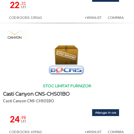
22
,31
LEI
COD BOCRIS: 139163
+WISHLIST
COMPARA
STOC LIMITAT FURNIZOR
Casti Canyon CNS-CHS01BO
Casti Canyon CNS-CHS01BO
Adauga in cos
24
,98
LEI
COD BOCRIS: 659362
+WISHLIST
COMPARA