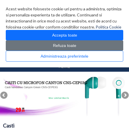
Contul meu
Creare cont
Wish List (0)
Contact
Acest website foloseste cookie-uri pentru a administra, optimiza
si personaliza experienta ta de utilizare. Continuand si
interactionand in orice mod cu acest website, esti de acord cu
folosirea cookie-urilor conform conditiilor noastre.
Politica Cookie
Accepta toate
Refuza toate
CATALOG PRODUSE
0 produs(e)
Administreaza preferintele
>
>
Prima Pagina
Periferice
Casti
FILTRE
Casti