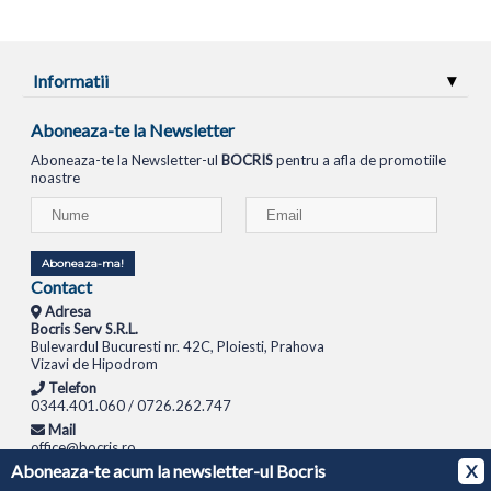
Informatii
Aboneaza-te la Newsletter
Aboneaza-te la Newsletter-ul
BOCRIS
pentru a afla de promotiile
noastre
Aboneaza-ma!
Contact
Adresa
Bocris Serv S.R.L.
Bulevardul Bucuresti nr. 42C, Ploiesti, Prahova
Vizavi de Hipodrom
Telefon
0344.401.060 / 0726.262.747
Mail
office@bocris.ro
Aboneaza-te acum la newsletter-ul Bocris
X
LAPTOPURI
NETBOOK
TABLETE
MULTIFUNCTIONALE
SISTEME PC
MONITOARE
TELEVIZOARE
ROUTERE
SWITCH-URI
APARATE FOTO
CAMERE VIDEO
CAMERE