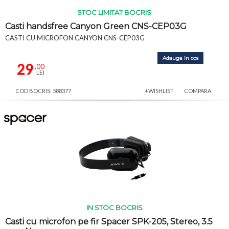
STOC LIMITAT BOCRIS
Casti handsfree Canyon Green CNS-CEP03G
CASTI CU MICROFON CANYON CNS-CEP03G
Adauga in cos
29
,00
LEI
COD BOCRIS: 588377
+WISHLIST
COMPARA
IN STOC BOCRIS
Casti cu microfon pe fir Spacer SPK-205, Stereo, 3.5