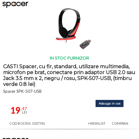
IN STOC FURNIZOR
CASTI Spacer, cu fir, standard, utilizare multimedia,
microfon pe brat, conectare prin adaptor USB 2.0 sau
Jack 3.5 mm x 2, negru / rosu, SPK-507-USB, (timbru
verde 0.8 lei)
Spacer SPK-507-USB
Adauga in cos
19
,47
LEI
COD BOCRIS: 1057741
+WISHLIST
COMPARA