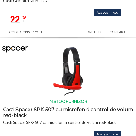
Casti Gembird MHS-123
Adauga in cos
22
,06
LEI
COD BOCRIS: 119181
+WISHLIST
COMPARA
IN STOC FURNIZOR
Casti Spacer SPK-507 cu microfon si control de volum
red-black
Casti Spacer SPK-507 cu microfon si control de volum red-black
Adauga in cos