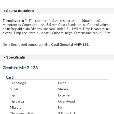
» Scurta descriere
Tehnologie: cu fir Tip: standard Utilizare: smartphone (doar audio)
Microfon: nu Conectare: Jack 3.5 mm Casca iluminata: nu Control volum:
pe fir Reglabile: da Dimensiune cablu (m): 1.6 - 1.95 m Timp incarcare: nu
e cazul Timp ascultare: nu e cazul Culoare: negru Dimensiune cablu: 1.8 m
De la Bocris poti cumpara online
Casti Gembird MHP-123
.
» Specificatii
Gembird MHP-123
Casti
Tehnologie
Cu fir
Sunet
Stereo
Tip
Externe
Tip casca
Over-Head
Microfon
Nu
Tip conectivitate
3.5 mm jack