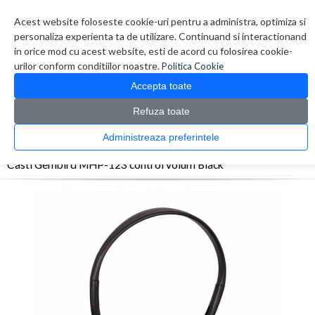
Contul meu
Creare cont
Wish List (0)
Contact
Acest website foloseste cookie-uri pentru a administra, optimiza si
personaliza experienta ta de utilizare. Continuand si interactionand
in orice mod cu acest website, esti de acord cu folosirea cookie-
urilor conform conditiilor noastre.
Politica Cookie
Accepta toate
Refuza toate
CATALOG PRODUSE
0 produs(e)
Administreaza preferintele
>
>
>
Prima Pagina
Periferice
Casti
Casti Gembird MHP-123 control volum Black
Casti Gembird MHP-123 control volum Black