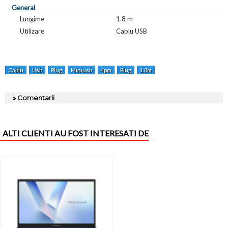
General
Lungime
1.8 m
Utilizare
Cablu USB
Cablu
Usb
Plug
Miniusb
4pm
Plug
1.8m
» Comentarii
ALTI CLIENTI AU FOST INTERESATI DE