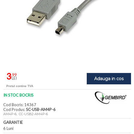
3
,99
LEI
Adauga in cos
Pretul contine TVA
IN STOC BOCRIS
Cod Bocris: 14367
Cod Produs:
SC-USB-AM4P-6
AM4P-6, CC-USB2-AM4P-6
GARANTIE
6 Luni