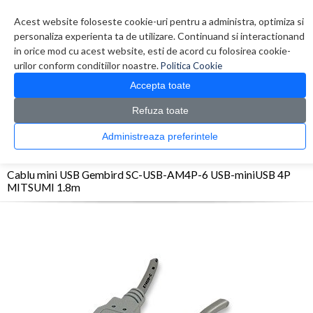
Contul meu
Creare cont
Wish List (0)
Contact
Acest website foloseste cookie-uri pentru a administra, optimiza si
personaliza experienta ta de utilizare. Continuand si interactionand
in orice mod cu acest website, esti de acord cu folosirea cookie-
urilor conform conditiilor noastre.
Politica Cookie
Accepta toate
Refuza toate
CATALOG PRODUSE
0 produs(e)
Administreaza preferintele
>
>
>
Prima Pagina
Periferice
Adaptoare/Conectica
Cablu mini USB Gembird SC-USB-
AM4P-6 USB-miniUSB 4P MITSUMI 1.8m
Cablu mini USB Gembird SC-USB-AM4P-6 USB-miniUSB 4P
MITSUMI 1.8m