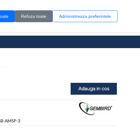
Contul meu
Creare cont
Wish List (0)
Contact
toate
Refuza toate
Administreaza preferintele
0 produs(e)
Adauga in cos
SB-AM5P-3