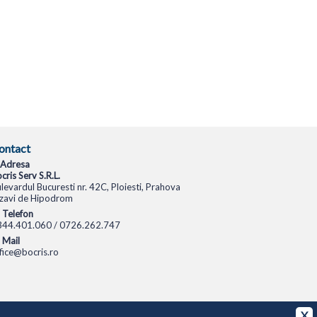
ontact
Adresa
cris Serv S.R.L.
levardul Bucuresti nr. 42C, Ploiesti, Prahova
zavi de Hipodrom
Telefon
344.401.060 / 0726.262.747
Mail
fice@bocris.ro
CAMERE VIDEO
CAMERE DE SUPRAVEGHERE
X