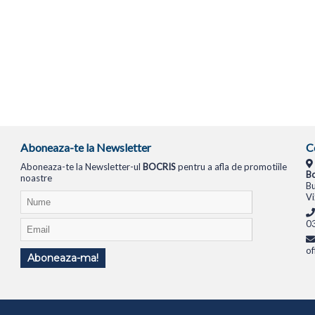
Aboneaza-te la Newsletter
C
Aboneaza-te la Newsletter-ul
BOCRIS
pentru a afla de promotiile
Bo
noastre
Bu
Vi
0
of
Aboneaza-ma!
TIONALE
SISTEME PC
MONITOARE
TELEVIZOARE
ROUTERE
SWITCH-URI
APARATE FOTO