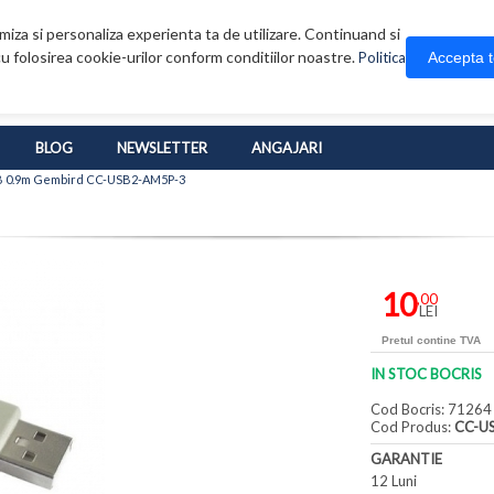
iza si personaliza experienta ta de utilizare. Continuand si
u folosirea cookie-urilor conform conditiilor noastre.
Accepta 
Politica
BLOG
NEWSLETTER
ANGAJARI
SB 0.9m Gembird CC-USB2-AM5P-3
10
,00
LEI
Pretul contine TVA
IN STOC BOCRIS
Cod Bocris: 71264
Cod Produs:
CC-U
GARANTIE
12 Luni