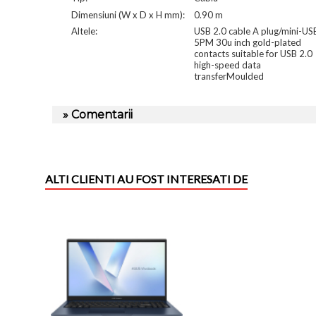
Dimensiuni (W x D x H mm):
0.90 m
Altele:
USB 2.0 cable A plug/mini-US
5PM 30u inch gold-plated
contacts suitable for USB 2.0
high-speed data
transferMoulded
» Comentarii
ALTI CLIENTI AU FOST INTERESATI DE