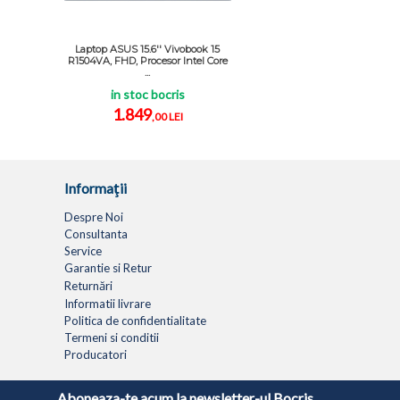
Laptop ASUS 15.6'' Vivobook 15
R1504VA, FHD, Procesor Intel Core
...
in stoc bocris
1.849
,00 LEI
Informaţii
Despre Noi
Consultanta
Service
Garantie si Retur
Returnări
Informatii livrare
Politica de confidentialitate
Termeni si conditii
Producatori
LAPTOPURI
NETBOOK
TABLETE
MULTIFUNC
Aboneaza-te acum la newsletter-ul Bocris