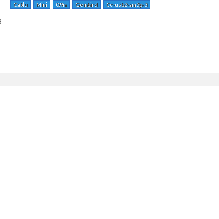
Cablu
Mini
0.9m
Gembird
Cc-usb2-am5p-3
B