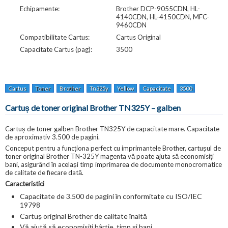
Echipamente:
Brother DCP-9055CDN, HL-
4140CDN, HL-4150CDN, MFC-
9460CDN
Compatibilitate Cartus:
Cartus Original
Capacitate Cartus (pag):
3500
Cartus
Toner
Brother
Tn325y
Yellow
Capacitate
3500
Pagini
F
Cartuș de toner original Brother TN325Y – galben
Cartuș de toner galben Brother TN325Y de capacitate mare. Capacitate
de aproximativ 3.500 de pagini.
Conceput pentru a funcționa perfect cu imprimantele Brother, cartușul de
toner original Brother TN-325Y magenta vă poate ajuta să economisiți
bani, asigurând în același timp imprimarea de documente monocromatice
de calitate de fiecare dată.
Caracteristici
Capacitate de 3.500 de pagini în conformitate cu ISO/IEC
19798
Cartuș original Brother de calitate înaltă
Vă ajută să economisiți hârtie, timp și bani