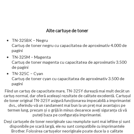
Alte cartușe de toner
TN-325BK – Negru
Cartuș de toner negru cu capacitatea de aproximativ 4.000 de
pagini
TN-325M – Magenta
Cartuș de toner magenta cu capacitatea de aproximativ 3.500
de pagini
TN-325C – Cyan
Cartuș de toner cyan cu capacitatea de aproximativ 3.500 de
pagini
Fiind un cartuș de capacitate mare, TN-325Y durează mai mult decât un
cartuș normal, dar oferă aceleași rezultate de calitate excelentă. Cartușul
de toner original TN-325Y asigură funcționarea impecabilă a imprimantei
dvs., oferindu-vă un randament mai bun la un preț mai avantajos pe
termen lung, precum și o grijă în minus deoarece aveți siguranța că vă
puteți baza pe configurația imprimantei.
Deși cartușele de toner neoriginale sau reumplute sunt mai ieftine și sunt
disponibile pe scară largă, ele nu sunt compatibile cu imprimantele
Brother. Folosirea cartușelor neoriginale poate duce la o calitate