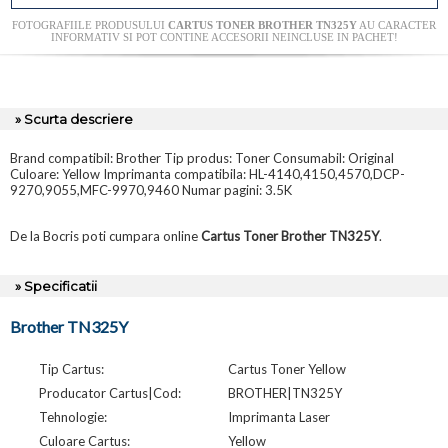
FOTOGRAFIILE PRODUSULUI
CARTUS TONER BROTHER TN325Y
AU CARACTER
INFORMATIV SI POT CONTINE ACCESORII NEINCLUSE IN PACHET!
» Scurta descriere
Brand compatibil: Brother Tip produs: Toner Consumabil: Original
Culoare: Yellow Imprimanta compatibila: HL-4140,4150,4570,DCP-
9270,9055,MFC-9970,9460 Numar pagini: 3.5K
De la Bocris poti cumpara online
Cartus Toner Brother TN325Y
.
» Specificatii
Brother TN325Y
Tip Cartus:
Cartus Toner Yellow
Producator Cartus|Cod:
BROTHER|TN325Y
Tehnologie:
Imprimanta Laser
Culoare Cartus:
Yellow