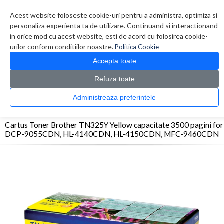
Contul meu
Creare cont
Wish List (0)
Contact
Acest website foloseste cookie-uri pentru a administra, optimiza si
personaliza experienta ta de utilizare. Continuand si interactionand
in orice mod cu acest website, esti de acord cu folosirea cookie-
urilor conform conditiilor noastre.
Politica Cookie
Accepta toate
Refuza toate
CATALOG PRODUSE
0 produs(e)
Administreaza preferintele
>
>
>
Prima Pagina
Consumabile originale
Toner
Cartus Toner Brother TN325Y Yellow
capacitate 3500 pagini for DCP-9055CDN, HL-4140CDN, HL-4150CDN, MFC-9460CDN
Cartus Toner Brother TN325Y Yellow capacitate 3500 pagini for
DCP-9055CDN, HL-4140CDN, HL-4150CDN, MFC-9460CDN