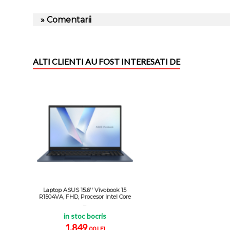
» Comentarii
ALTI CLIENTI AU FOST INTERESATI DE
Laptop ASUS 15.6'' Vivobook 15
R1504VA, FHD, Procesor Intel Core
...
in stoc bocris
1.849
,00 LEI