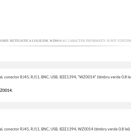
ORIU RETELISTICA LOGILINK WZ0014
AU CARACTER INFORMATIV SI POT CONTINE
l, conector RJ45, RJ11, BNC, USB, IEEE1394, "WZ0014" (timbru verde 0.8 lei
 WZ0014
.
l, conector RJ45, RJ11, BNC, USB, IEEE1394, WZ0014 (timbru verde 0.8 lei)