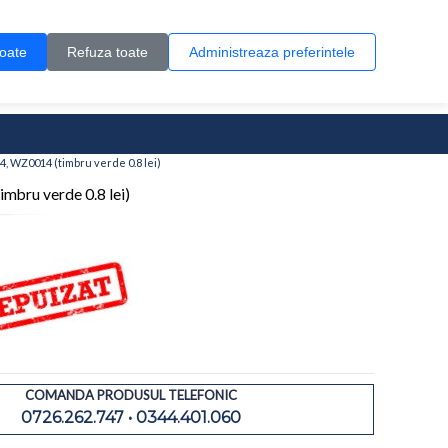
Contul meu
Creare cont
Wish List (0)
Contact
toate
Refuza toate
Administreaza preferintele
0 produs(e)
4, WZ0014 (timbru verde 0.8 lei)
bru verde 0.8 lei)
COMANDA PRODUSUL TELEFONIC
0726.262.747 • 0344.401.060