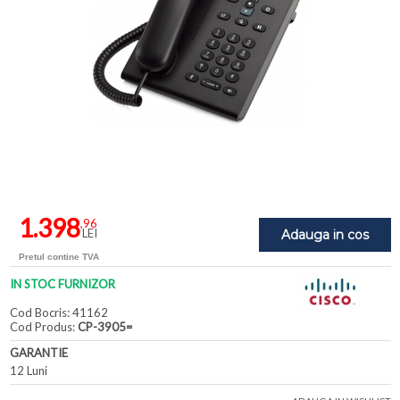
1.398
,96
LEI
Adauga in cos
Pretul contine TVA
IN STOC FURNIZOR
Cod Bocris: 41162
Cod Produs:
CP-3905=
GARANTIE
12 Luni