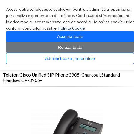
Contul meu
Creare cont
Wish List (0)
Contact
Acest website foloseste cookie-uri pentru a administra, optimiza si
personaliza experienta ta de utilizare. Continuand si interactionand
in orice mod cu acest website, esti de acord cu folosirea cookie-urilor
conform conditiilor noastre.
Politica Cookie
Accepta toate
Refuza toate
CATALOG PRODUSE
0 produs(e)
Administreaza preferintele
>
>
>
Prima Pagina
Telefoane
Telefoane Birou
Telefon Cisco Unified SIP Phone 3905,
Charcoal, Standard Handset CP-3905=
Telefon Cisco Unified SIP Phone 3905, Charcoal, Standard
Handset CP-3905=