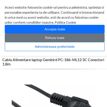
Contul meu
Creare cont
Wish List (0)
Contact
Acest website foloseste cookie-uri pentru a administra, optimiza si
personaliza experienta ta de utilizare. Continuand si interactionand
in orice mod cu acest website, esti de acord cu folosirea cookie-
urilor conform conditiilor noastre.
Politica Cookie
Accepta toate
Refuza toate
CATALOG PRODUSE
0 produs(e)
Administreaza preferintele
>
>
>
Prima Pagina
Accesorii Laptop & Tablete
Alte Accesorii
Cablu Alimentare laptop
Gembird PC-186-ML12 3C Conectori 1.8m
Cablu Alimentare laptop Gembird PC-186-ML12 3C Conectori
1.8m