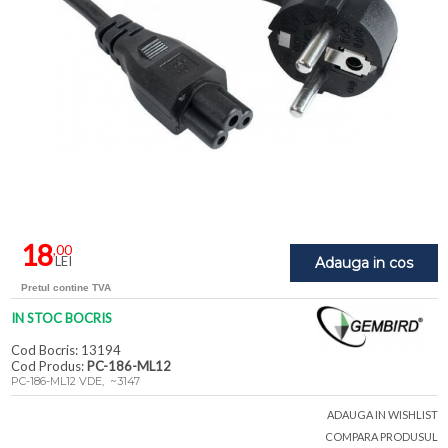
18
,00
LEI
Adauga in cos
Pretul contine TVA
IN STOC BOCRIS
Cod Bocris: 13194
Cod Produs:
PC-186-ML12
PC-186-ML12 VDE, ~3147
ADAUGA IN WISHLIST
COMPARA PRODUSUL