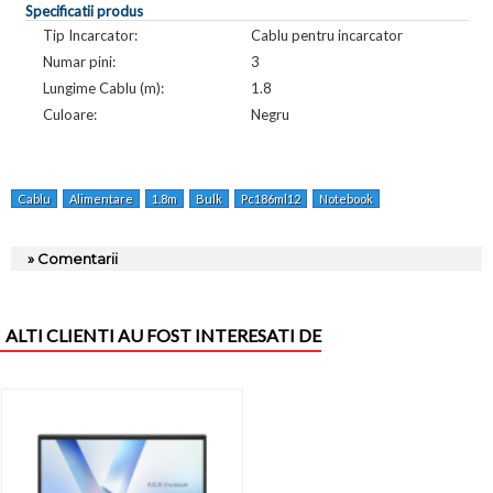
Specificatii produs
Tip Incarcator:
Cablu pentru incarcator
Numar pini:
3
Lungime Cablu (m):
1.8
Culoare:
Negru
Cablu
Alimentare
1.8m
Bulk
Pc186ml12
Notebook
» Comentarii
ALTI CLIENTI AU FOST INTERESATI DE