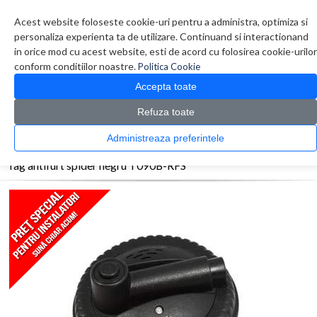
Contul meu
Creare cont
Wish List (0)
Contact
Acest website foloseste cookie-uri pentru a administra, optimiza si
personaliza experienta ta de utilizare. Continuand si interactionand
in orice mod cu acest website, esti de acord cu folosirea cookie-urilor
conform conditiilor noastre.
Politica Cookie
Accepta toate
Refuza toate
CATALOG PRODUSE
0 produs(e)
Administreaza preferintele
>
>
>
Prima Pagina
Efractie - Alarma
Accesorii
Tag antifurt spider negru T090B-RFS
Tag antifurt spider negru T090B-RFS