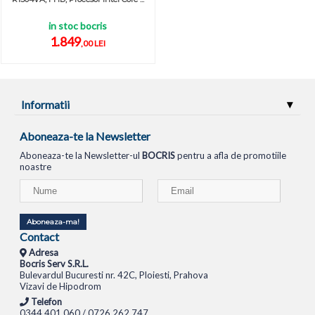
in stoc bocris
1.849
,00 LEI
Informatii
Aboneaza-te la Newsletter
Aboneaza-te la Newsletter-ul
BOCRIS
pentru a afla de promotiile
noastre
Aboneaza-ma!
Contact
Adresa
Bocris Serv S.R.L.
Bulevardul Bucuresti nr. 42C, Ploiesti, Prahova
Vizavi de Hipodrom
Telefon
0344.401.060 / 0726.262.747