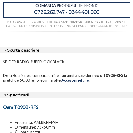
COMANDA PRODUSUL TELEFONIC
0726.262.747 • 0344.401.060
FOTOGRAFIILE PRODUSULUI
TAG ANTIFURT SPIDER NEGRU T090B-RFS
AU
CARACTER INFORMATIV SI POT CONTINE ACCESORII NEINCLUSE IN PACHET!
» Scurta descriere
SPIDER RADIO SUPERLOCK BLACK
De la Bocris poti cumpara online
Tag antifurt spider negru T090B-RFS
la
pretul de 60,00 lei, precum si alte
Accesorii ieftine
.
» Specificatii
Oem T090B-RFS
Frecventa: AM,RF,RF+AM
Dimensiune: 73x50mm
Culoare: negru