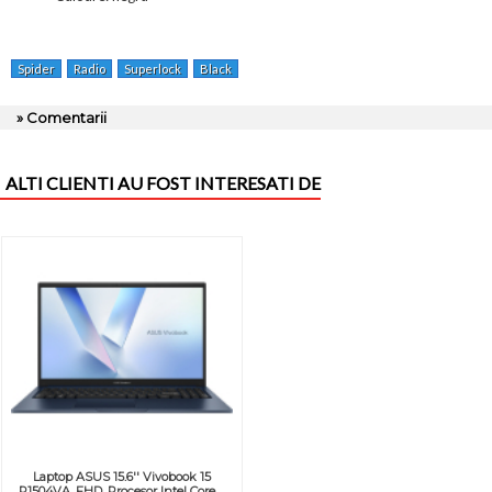
Spider
Radio
Superlock
Black
» Comentarii
ALTI CLIENTI AU FOST INTERESATI DE
Laptop ASUS 15.6'' Vivobook 15
R1504VA, FHD, Procesor Intel Core ...