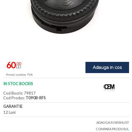
60
,00
LEI
Adauga in cos
Pretul contine TVA
IN STOC BOCRIS
Cod Bocris: 79817
Cod Produs:
T090B-RFS
GARANTIE
12 Luni
ADAUGA IN WISHLIST
COMPARA PRODUSUL