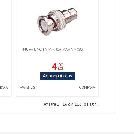
MUFA BNC TATA - RCA MAMA ~1083
4
,00
LEI
Adauga in cos
PARA
+WISHLIST
COMPARA
Afisare 1 - 16 din 118 (8 Pagini)