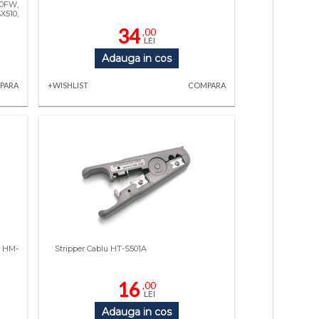
00FW,
X510,
34
,00
LEI
Adauga in cos
PARA
+WISHLIST
COMPARA
l HM-
Stripper Cablu HT-S501A
16
,00
LEI
Adauga in cos