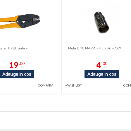
izare HT-58 mufa F
Mufa BNC MAMA - Mufa F6 ~7057
19
4
,00
,00
LEI
LEI
Adauga in cos
Adauga in cos
COMPARA
+WISHLIST
COM