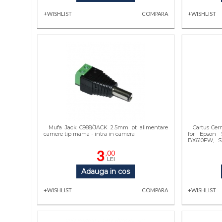
+WISHLIST
COMPARA
+WISHLIST
Mufa Jack C988/JACK 2.5mm pt alimentare
Cartus Cer
camere tip mama - intra in camera
for Epson 
BX610FW, S
SX515W
3
,00
LEI
Adauga in cos
+WISHLIST
COMPARA
+WISHLIST