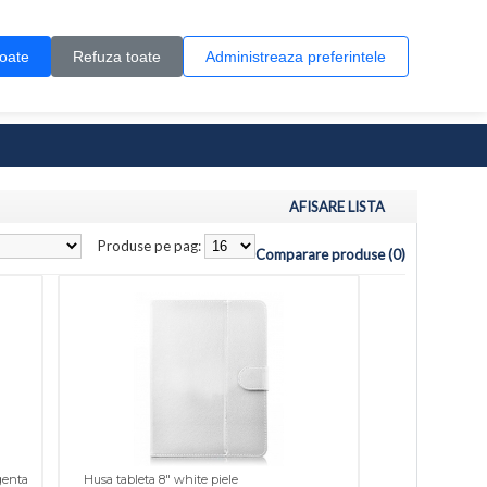
Contul meu
Creare cont
Wish List (0)
Contact
toate
Refuza toate
Administreaza preferintele
0 produs(e)
AFISARE LISTA
Produse pe pag:
Comparare produse (0)
genta
Husa tableta 8" white piele