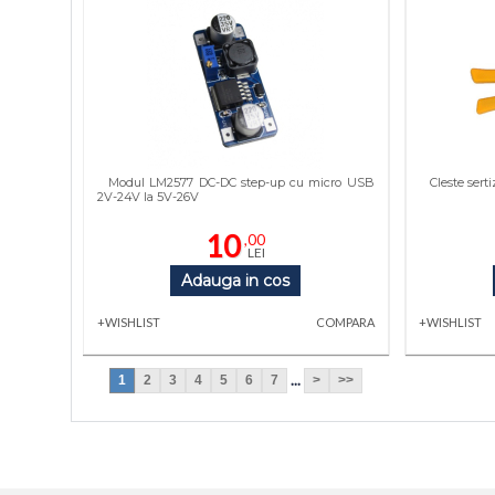
Modul LM2577 DC-DC step-up cu micro USB
Cleste sert
2V-24V la 5V-26V
10
,00
LEI
Adauga in cos
+WISHLIST
COMPARA
+WISHLIST
...
1
2
3
4
5
6
7
>
>>