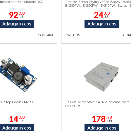
tiple ex centrale efractie DSC
11ml for Epson Stylus Office B40W, BX6
BX610FW, SX600FW, SX610FW, Stylus S
SX515W
92
24
,00
,00
LEI
LEI
Adauga in cos
Adauga in cos
COMPARA
+WISHLIST
COM
DC Step Down LM2596
Sursa alimentare 5A 12V carcasa meta
D1205UPS
14
178
,00
,98
LEI
LEI
Adauga in cos
Adauga in cos