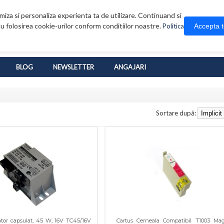
iza si personaliza experienta ta de utilizare. Continuand si
u folosirea cookie-urilor conform conditiilor noastre.
Accepta 
Politica
BLOG
NEWSLETTER
ANGAJARI
Sortare după:
tor capsulat, 45 W, 16V TC45/16V
Cartus Cerneala Compatibil T1003 Ma