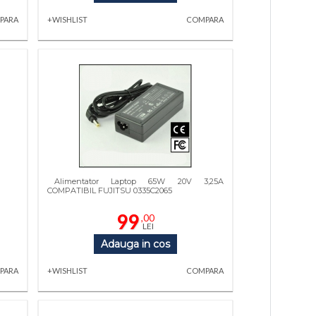
PARA
+WISHLIST
COMPARA
Alimentator Laptop 65W 20V 3,25A
COMPATIBIL FUJITSU 0335C2065
99
,00
LEI
Adauga in cos
PARA
+WISHLIST
COMPARA