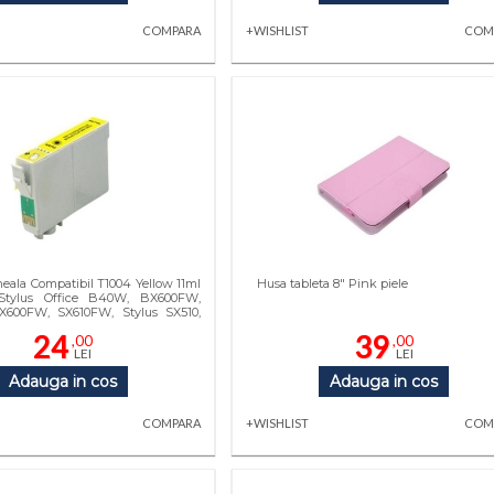
COMPARA
+WISHLIST
COM
neala Compatibil T1004 Yellow 11ml
Husa tableta 8" Pink piele
Stylus Office B40W, BX600FW,
X600FW, SX610FW, Stylus SX510,
24
39
,00
,00
LEI
LEI
Adauga in cos
Adauga in cos
COMPARA
+WISHLIST
COM