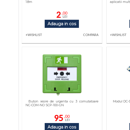
1.8m
aplicatii mul
2
,00
LEI
Adauga in cos
+WISHLIST
COMPARA
+WISHLIST
Buton iesire de urgenta cu 3 comutatoare
Modul DC-
NC-COM-NO SCP-100-GN
95
,00
LEI
Adauga in cos