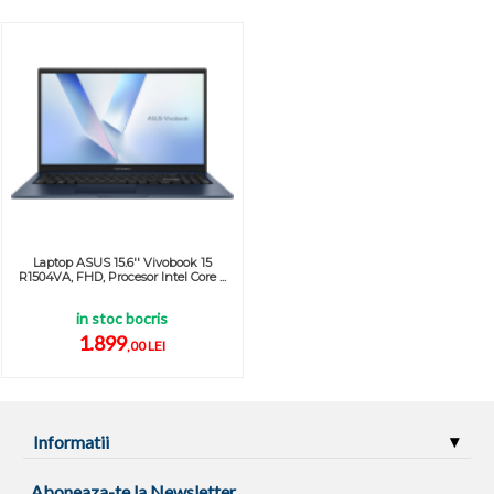
Laptop ASUS 15.6'' Vivobook 15
R1504VA, FHD, Procesor Intel Core ...
in stoc bocris
1.899
,00 LEI
Informatii
Aboneaza-te la Newsletter