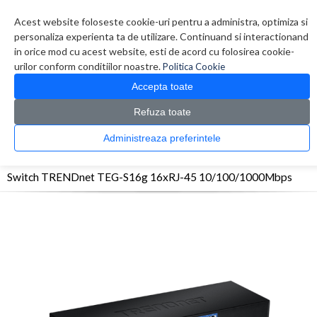
Contul meu
Creare cont
Wish List (0)
Contact
Acest website foloseste cookie-uri pentru a administra, optimiza si
personaliza experienta ta de utilizare. Continuand si interactionand
in orice mod cu acest website, esti de acord cu folosirea cookie-
urilor conform conditiilor noastre.
Politica Cookie
Accepta toate
Refuza toate
CATALOG PRODUSE
0 produs(e)
Administreaza preferintele
>
>
>
Prima Pagina
Retelistica
Switch-uri
Switch TRENDnet TEG-S16g 16xRJ-45
10/100/1000Mbps
Switch TRENDnet TEG-S16g 16xRJ-45 10/100/1000Mbps