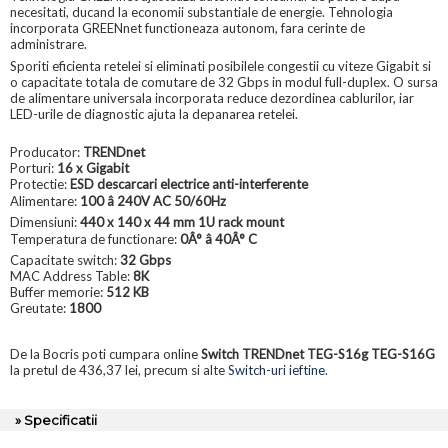
necesitati, ducand la economii substantiale de energie. Tehnologia
incorporata GREENnet functioneaza autonom, fara cerinte de
administrare.
Sporiti eficienta retelei si eliminati posibilele congestii cu viteze Gigabit si
o capacitate totala de comutare de 32 Gbps in modul full-duplex. O sursa
de alimentare universala incorporata reduce dezordinea cablurilor, iar
LED-urile de diagnostic ajuta la depanarea retelei.
Producator:
TRENDnet
Porturi:
16 x Gigabit
Protectie:
ESD descarcari electrice anti-interferente
Alimentare:
100 â 240V AC 50/60Hz
Dimensiuni:
440 x 140 x 44 mm 1U rack mount
Temperatura de functionare:
0Â° â 40Â° C
Capacitate switch:
32 Gbps
MAC Address Table:
8K
Buffer memorie:
512 KB
Greutate:
1800
De la Bocris poti cumpara online
Switch TRENDnet TEG-S16g TEG-S16G
la pretul de 436,37 lei, precum si alte
Switch-uri ieftine
.
» Specificatii