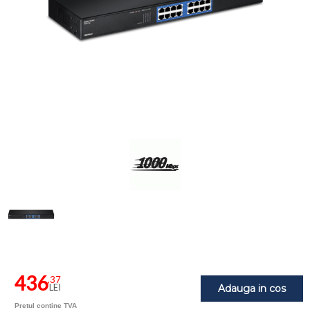
436
,37
LEI
Adauga in cos
Pretul contine TVA