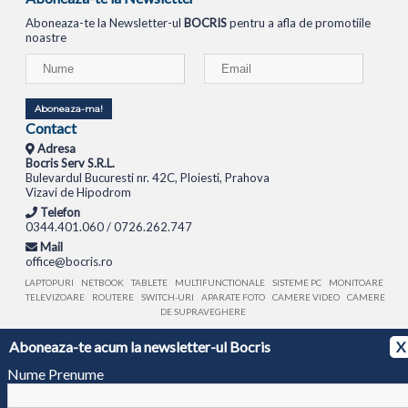
Aboneaza-te la Newsletter-ul
BOCRIS
pentru a afla de promotiile
noastre
Aboneaza-ma!
Contact
Adresa
Bocris Serv S.R.L.
Bulevardul Bucuresti nr. 42C, Ploiesti, Prahova
Vizavi de Hipodrom
Telefon
0344.401.060 / 0726.262.747
Mail
office@bocris.ro
LAPTOPURI
NETBOOK
TABLETE
MULTIFUNCTIONALE
SISTEME PC
MONITOARE
TELEVIZOARE
ROUTERE
SWITCH-URI
APARATE FOTO
CAMERE VIDEO
CAMERE
DE SUPRAVEGHERE
Aboneaza-te acum la newsletter-ul Bocris
X
© 1994 - 2026 BOCRIS SERV S.R.L. | CUI: RO6260085, REG. COM.: J29/2413/1994
ANPC
Nume Prenume