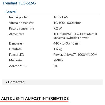
Trendnet TEG-S16G
General
Numar porturi
16x RJ-45
Viteza de transfer
10/100/1000 Mbps
Putere consumata
7.2 W
Alimentare
100-240VAC, 50/60Hz Internal
universal switching power
Dimensiuni
440 x 140 x 45 mm
Greutate
1.6 kg
Functii LED
Power, Link/ACT, 1000M/100M
Memorie
2MBits
Adrese MAC
8K
» Comentarii
ALTI CLIENTI AU FOST INTERESATI DE