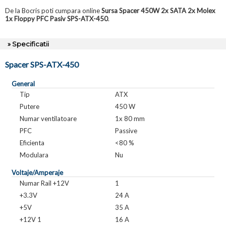
De la Bocris poti cumpara online
Sursa Spacer 450W 2x SATA 2x Molex
1x Floppy PFC Pasiv SPS-ATX-450
.
» Specificatii
Spacer SPS-ATX-450
General
Tip
ATX
Putere
450 W
Numar ventilatoare
1x 80 mm
PFC
Passive
Eficienta
<80 %
Modulara
Nu
Voltaje/Amperaje
Numar Rail +12V
1
+3.3V
24 A
+5V
35 A
+12V 1
16 A