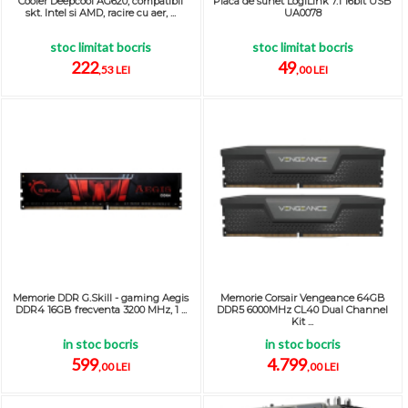
Cooler Deepcool AG620, compatibil
Placa de sunet LogiLink 7.1 16bit USB
skt. Intel si AMD, racire cu aer, ...
UA0078
stoc limitat bocris
stoc limitat bocris
222
49
,53 LEI
,00 LEI
Memorie DDR G.Skill - gaming Aegis
Memorie Corsair Vengeance 64GB
DDR4 16GB frecventa 3200 MHz, 1 ...
DDR5 6000MHz CL40 Dual Channel
Kit ...
in stoc bocris
in stoc bocris
599
4.799
,00 LEI
,00 LEI