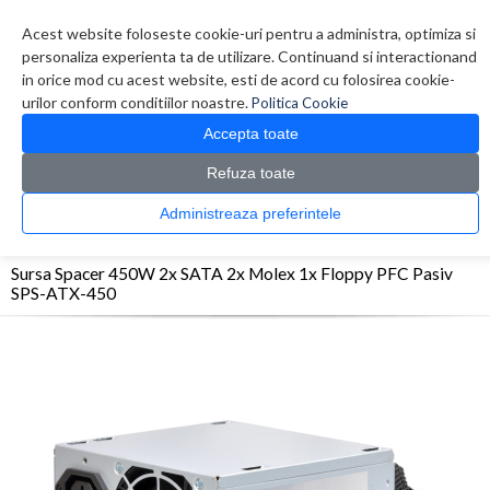
Contul meu
Creare cont
Wish List (0)
Contact
Acest website foloseste cookie-uri pentru a administra, optimiza si
personaliza experienta ta de utilizare. Continuand si interactionand
in orice mod cu acest website, esti de acord cu folosirea cookie-
urilor conform conditiilor noastre.
Politica Cookie
Accepta toate
Refuza toate
CATALOG PRODUSE
0 produs(e)
Administreaza preferintele
>
>
>
Prima Pagina
Componente PC
Surse
Sursa Spacer 450W 2x SATA 2x Molex 1x
Floppy PFC Pasiv SPS-ATX-450
Sursa Spacer 450W 2x SATA 2x Molex 1x Floppy PFC Pasiv
SPS-ATX-450