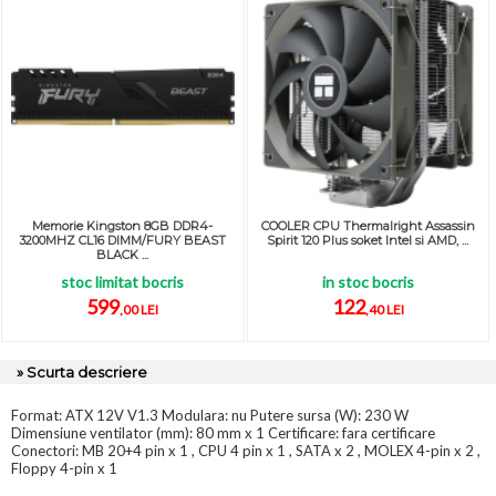
Memorie Kingston 8GB DDR4-
COOLER CPU Thermalright Assassin
3200MHZ CL16 DIMM/FURY BEAST
Spirit 120 Plus soket Intel si AMD, ...
BLACK ...
stoc limitat bocris
in stoc bocris
599
122
,00 LEI
,40 LEI
» Scurta descriere
Format: ATX 12V V1.3 Modulara: nu Putere sursa (W): 230 W
Dimensiune ventilator (mm): 80 mm x 1 Certificare: fara certificare
Conectori: MB 20+4 pin x 1 , CPU 4 pin x 1 , SATA x 2 , MOLEX 4-pin x 2 ,
Floppy 4-pin x 1