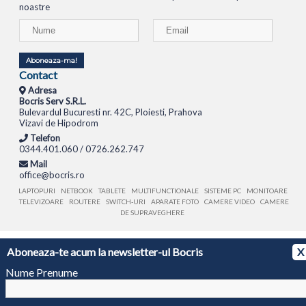
noastre
Aboneaza-ma!
Contact
Adresa
Bocris Serv S.R.L.
Bulevardul Bucuresti nr. 42C, Ploiesti, Prahova
Vizavi de Hipodrom
Telefon
0344.401.060 / 0726.262.747
Mail
office@bocris.ro
LAPTOPURI
NETBOOK
TABLETE
MULTIFUNCTIONALE
SISTEME PC
MONITOARE
TELEVIZOARE
ROUTERE
SWITCH-URI
APARATE FOTO
CAMERE VIDEO
CAMERE
DE SUPRAVEGHERE
© 1994 - 2026 BOCRIS SERV S.R.L. | CUI: RO6260085, REG. COM.: J29/2413/1994
ANPC
Aboneaza-te acum la newsletter-ul Bocris
X
Nume Prenume