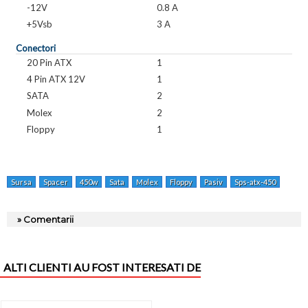
-12V
0.8 A
+5Vsb
3 A
Conectori
20 Pin ATX
1
4 Pin ATX 12V
1
SATA
2
Molex
2
Floppy
1
Sursa
Spacer
450w
Sata
Molex
Floppy
Pasiv
Sps-atx-450
» Comentarii
ALTI CLIENTI AU FOST INTERESATI DE